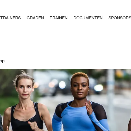
TRAINERS
GRADEN
TRAINEN
DOCUMENTEN
SPONSOR
oep