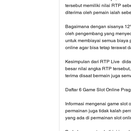
tersebut memiliki nilai RTP se
diterima oleh pemain ialah sebe
Bagaimana dengan sisanya 12% t
oleh pengembang yang menyediak
untuk membiayai semua biaya pe
online agar bisa tetap terawat 
Kesimpulan dari RTP Live  dida
besar nilai angka RTP tersebu
terima disaat bermain juga sema
Daftar 6 Game Slot Online Prag
Informasi mengenai game slot on
permainan juga tidak kalah pent
yang ada di permainan slot onli