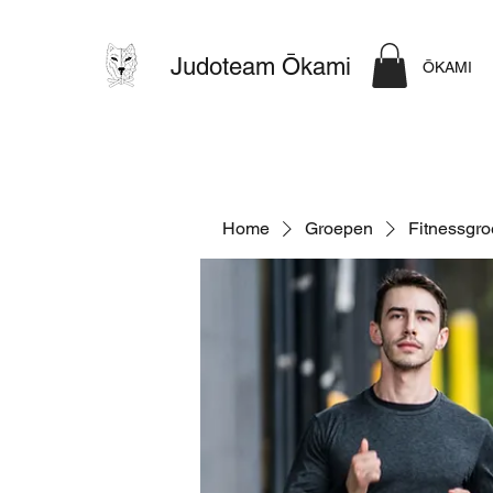
Judoteam Ōkami
ŌKAMI
Home
Groepen
Fitnessgr