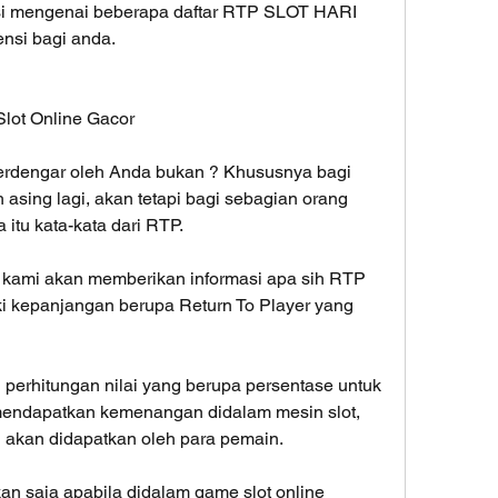
si mengenai beberapa daftar RTP SLOT HARI 
ensi bagi anda.
lot Online Gacor
 terdengar oleh Anda bukan ? Khususnya bagi 
h asing lagi, akan tetapi bagi sebagian orang 
itu kata-kata dari RTP.
 kami akan memberikan informasi apa sih RTP 
ki kepanjangan berupa Return To Player yang 
erhitungan nilai yang berupa persentase untuk 
ndapatkan kemenangan didalam mesin slot, 
g akan didapatkan oleh para pemain.
an saja apabila didalam game slot online 