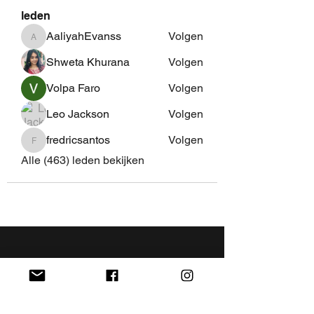
leden
AaliyahEvanss
Volgen
AaliyahEvanss
Shweta Khurana
Volgen
Volpa Faro
Volgen
Leo Jackson
Volgen
fredricsantos
Volgen
fredricsantos
Alle (463) leden bekijken