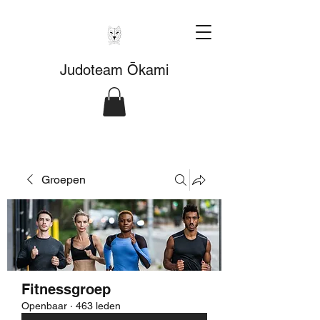
Judoteam Ōkami
Groepen
Fitnessgroep
Openbaar
·
463 leden