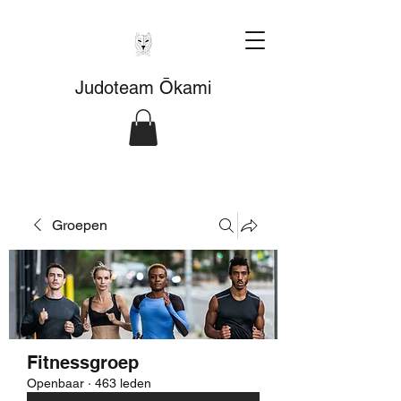
Judoteam Ōkami
Groepen
Fitnessgroep
Openbaar
·
463 leden