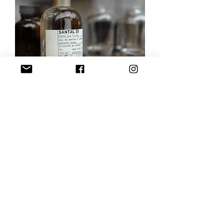
Khi lựa chọn giữa Libre EDP bản 
phân phối chính thức và bản xách 
tay, bạn cần cân nhắc giữa giá cả, 
chất lượng và sự an tâm khi sử 
dụng. Nếu bạn ưu tiên sự bảo đảm 
chất lượng, dịch vụ hậu mãi và bảo 
hành chính hãng, việc mua sản 
phẩm phân phối chính thức là lựa 
chọn hợp lý. Tuy nhiên, nếu bạn 