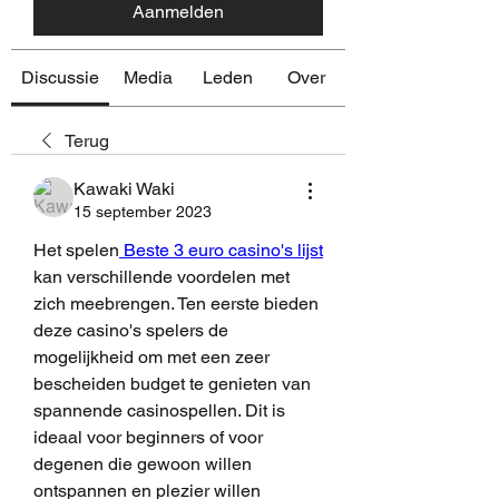
Aanmelden
Discussie
Media
Leden
Over
Terug
Kawaki Waki
15 september 2023
Het spelen
 Beste 3 euro casino's lijst
kan verschillende voordelen met 
zich meebrengen. Ten eerste bieden 
deze casino's spelers de 
mogelijkheid om met een zeer 
bescheiden budget te genieten van 
spannende casinospellen. Dit is 
ideaal voor beginners of voor 
degenen die gewoon willen 
ontspannen en plezier willen 