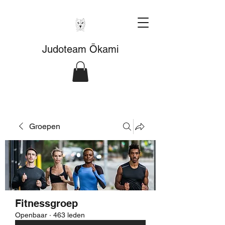
Judoteam Ōkami
Groepen
Fitnessgroep
Openbaar
·
463 leden