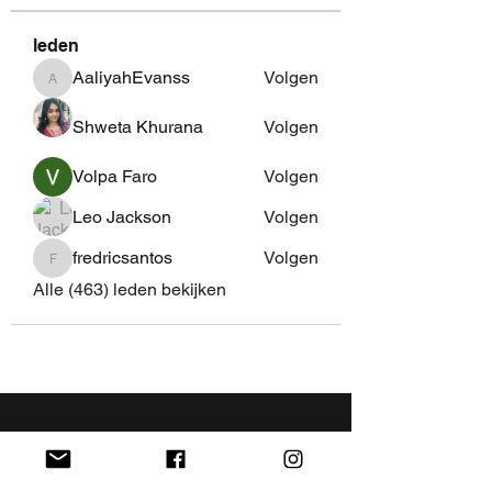
leden
AaliyahEvanss
Volgen
AaliyahEvanss
Shweta Khurana
Volgen
Volpa Faro
Volgen
Leo Jackson
Volgen
fredricsantos
Volgen
fredricsantos
Alle (463) leden bekijken