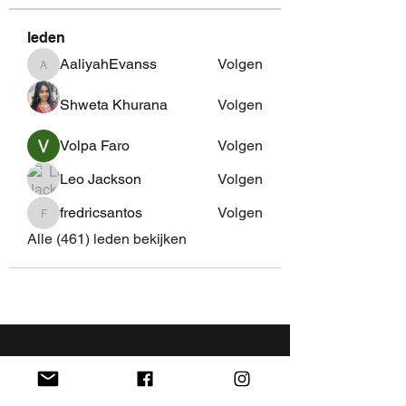
leden
AaliyahEvanss
Volgen
AaliyahEvanss
Shweta Khurana
Volgen
Volpa Faro
Volgen
Leo Jackson
Volgen
fredricsantos
Volgen
fredricsantos
Alle (461) leden bekijken