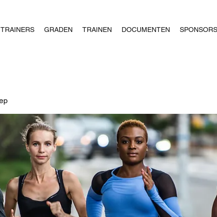
TRAINERS
GRADEN
TRAINEN
DOCUMENTEN
SPONSOR
oep