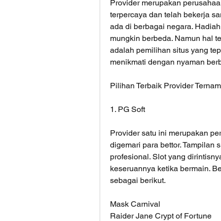
Provider merupakan perusahaan
terpercaya dan telah bekerja s
ada di berbagai negara. Hadiah
mungkin berbeda. Namun hal terp
adalah pemilihan situs yang tep
menikmati dengan nyaman berba
Pilihan Terbaik Provider Ternam
1. PG Soft
Provider satu ini merupakan per
digemari para bettor. Tampilan s
profesional. Slot yang dirintisn
keseruannya ketika bermain. Be
sebagai berikut.
Mask Carnival
Raider Jane Crypt of Fortune