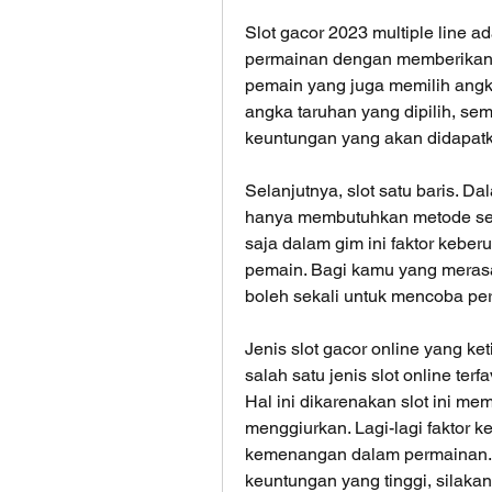
Slot gacor 2023 multiple line ad
permainan dengan memberikan 
pemain yang juga memilih angk
angka taruhan yang dipilih, se
keuntungan yang akan didapat
Selanjutnya, slot satu baris. Da
hanya membutuhkan metode sekal
saja dalam gim ini faktor kebe
pemain. Bagi kamu yang merasa
boleh sekali untuk mencoba per
Jenis slot gacor online yang keti
salah satu jenis slot online ter
Hal ini dikarenakan slot ini memi
menggiurkan. Lagi-lagi faktor 
kemenangan dalam permainan. 
keuntungan yang tinggi, silakan