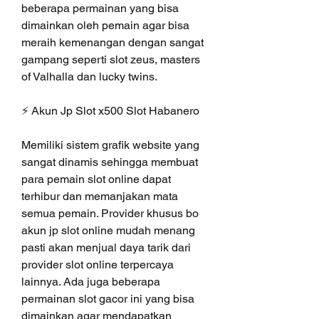
beberapa permainan yang bisa 
dimainkan oleh pemain agar bisa 
meraih kemenangan dengan sangat 
gampang seperti slot zeus, masters 
of Valhalla dan lucky twins.
⚡ Akun Jp Slot x500 Slot Habanero
Memiliki sistem grafik website yang 
sangat dinamis sehingga membuat 
para pemain slot online dapat 
terhibur dan memanjakan mata 
semua pemain. Provider khusus bo 
akun jp slot online mudah menang 
pasti akan menjual daya tarik dari 
provider slot online terpercaya 
lainnya. Ada juga beberapa 
permainan slot gacor ini yang bisa 
dimainkan agar mendapatkan 