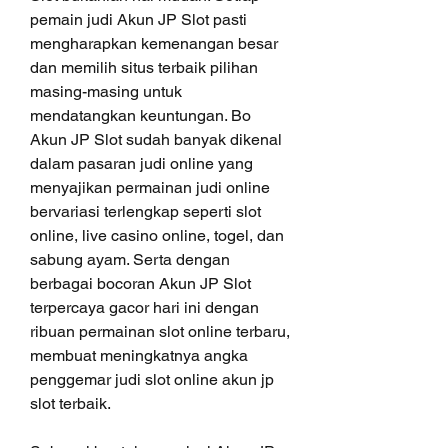
pemain judi Akun JP Slot pasti 
mengharapkan kemenangan besar 
dan memilih situs terbaik pilihan 
masing-masing untuk 
mendatangkan keuntungan. Bo 
Akun JP Slot sudah banyak dikenal 
dalam pasaran judi online yang 
menyajikan permainan judi online 
bervariasi terlengkap seperti slot 
online, live casino online, togel, dan 
sabung ayam. Serta dengan 
berbagai bocoran Akun JP Slot 
terpercaya gacor hari ini dengan 
ribuan permainan slot online terbaru, 
membuat meningkatnya angka 
penggemar judi slot online akun jp 
slot terbaik.