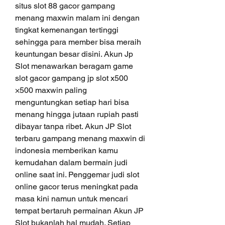
situs slot 88 gacor gampang 
menang maxwin malam ini dengan 
tingkat kemenangan tertinggi 
sehingga para member bisa meraih 
keuntungan besar disini. Akun Jp 
Slot menawarkan beragam game 
slot gacor gampang jp slot x500 
×500 maxwin paling 
menguntungkan setiap hari bisa 
menang hingga jutaan rupiah pasti 
dibayar tanpa ribet. Akun JP Slot 
terbaru gampang menang maxwin di 
indonesia memberikan kamu 
kemudahan dalam bermain judi 
online saat ini. Penggemar judi slot 
online gacor terus meningkat pada 
masa kini namun untuk mencari 
tempat bertaruh permainan Akun JP 
Slot bukanlah hal mudah. Setiap 