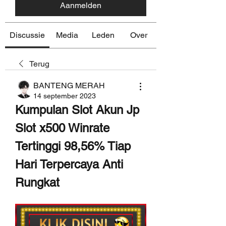
Aanmelden
Discussie
Media
Leden
Over
Terug
BANTENG MERAH
14 september 2023
Kumpulan Slot Akun Jp 
Slot x500 Winrate 
Tertinggi 98,56% Tiap 
Hari Terpercaya Anti 
Rungkat