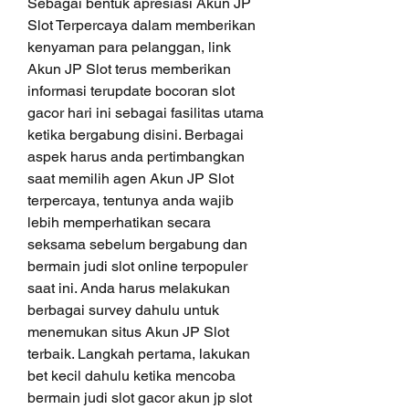
Sebagai bentuk apresiasi Akun JP 
Slot Terpercaya dalam memberikan 
kenyaman para pelanggan, link 
Akun JP Slot terus memberikan 
informasi terupdate bocoran slot 
gacor hari ini sebagai fasilitas utama 
ketika bergabung disini. Berbagai 
aspek harus anda pertimbangkan 
saat memilih agen Akun JP Slot 
terpercaya, tentunya anda wajib 
lebih memperhatikan secara 
seksama sebelum bergabung dan 
bermain judi slot online terpopuler 
saat ini. Anda harus melakukan 
berbagai survey dahulu untuk 
menemukan situs Akun JP Slot 
terbaik. Langkah pertama, lakukan 
bet kecil dahulu ketika mencoba 
bermain judi slot gacor akun jp slot 