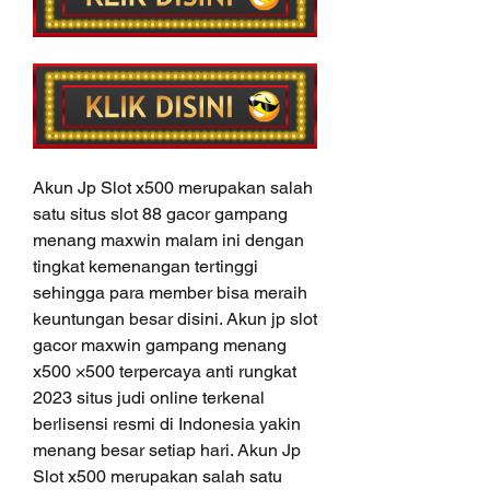
Akun Jp Slot x500 merupakan salah 
satu situs slot 88 gacor gampang 
menang maxwin malam ini dengan 
tingkat kemenangan tertinggi 
sehingga para member bisa meraih 
keuntungan besar disini. Akun jp slot 
gacor maxwin gampang menang 
x500 ×500 terpercaya anti rungkat 
2023 situs judi online terkenal 
berlisensi resmi di Indonesia yakin 
menang besar setiap hari. Akun Jp 
Slot x500 merupakan salah satu 