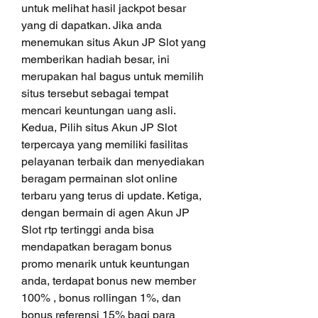
untuk melihat hasil jackpot besar 
yang di dapatkan. Jika anda 
menemukan situs Akun JP Slot yang 
memberikan hadiah besar, ini 
merupakan hal bagus untuk memilih 
situs tersebut sebagai tempat 
mencari keuntungan uang asli. 
Kedua, Pilih situs Akun JP Slot 
terpercaya yang memiliki fasilitas 
pelayanan terbaik dan menyediakan 
beragam permainan slot online 
terbaru yang terus di update. Ketiga, 
dengan bermain di agen Akun JP 
Slot rtp tertinggi anda bisa 
mendapatkan beragam bonus 
promo menarik untuk keuntungan 
anda, terdapat bonus new member 
100% , bonus rollingan 1%, dan 
bonus referensi 15% bagi para 