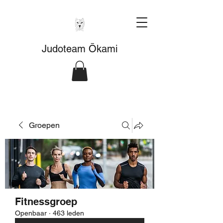
Judoteam Ōkami
Groepen
Fitnessgroep
Openbaar
·
463 leden