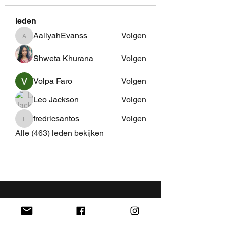
leden
AaliyahEvanss
Volgen
AaliyahEvanss
Shweta Khurana
Volgen
Volpa Faro
Volgen
Leo Jackson
Volgen
fredricsantos
Volgen
fredricsantos
Alle (463) leden bekijken