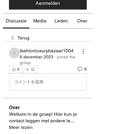
Aanmelden
Discussie
Media
Leden
Over
Terug
fashionluxurybazaar1004
fashionluxurybazaar1004
6 december 2023
·
joined the
group.
0
0
コメントを追加…
Over
Welkom in de groep! Hier kun je
contact leggen met andere le
...
Meer lezen