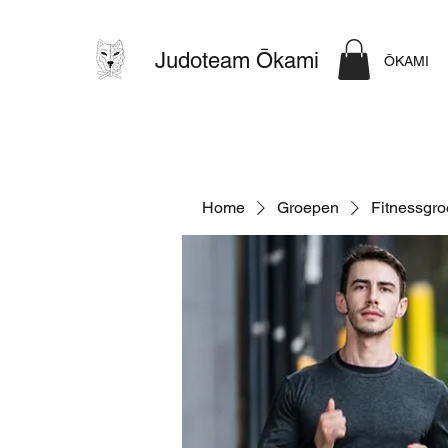
Judoteam Ōkami
ŌKAMI
Home
Groepen
Fitnessgr