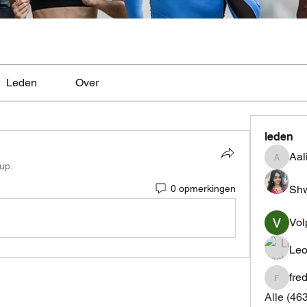
Leden
Over
leden
Aal
Aaliyah
oup.
Shw
0 opmerkingen
Vol
Leo
fre
fredrics
Alle (46