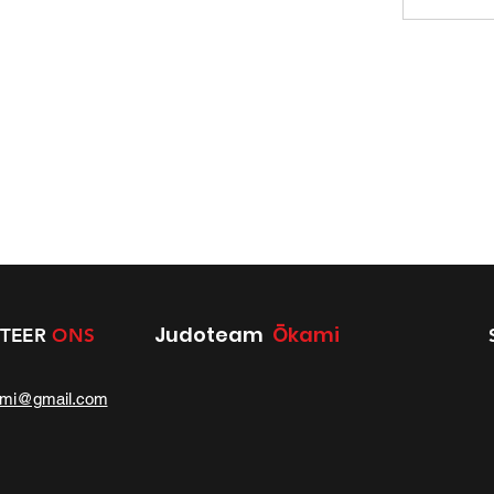
Judoteam
Ōkami
TEER
ONS
ami@gmail.com