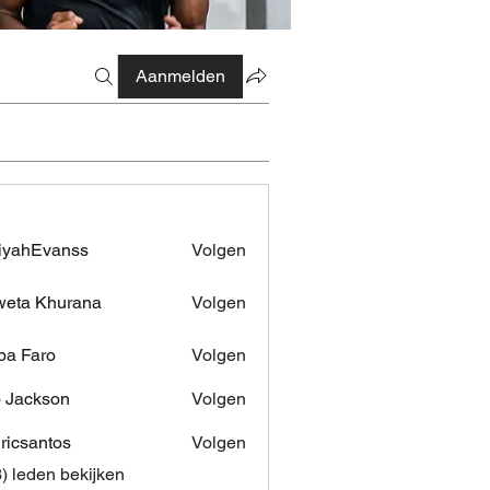
Aanmelden
iyahEvanss
Volgen
Evanss
eta Khurana
Volgen
pa Faro
Volgen
 Jackson
Volgen
dricsantos
Volgen
antos
3) leden bekijken