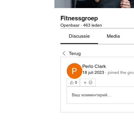
Fitnessgroep
Openbaar
·
463 leden
Discussie
Media
Terug
Perlo Clark
18 juli 2023
·
joined the gr
0
Ваш комментарий...