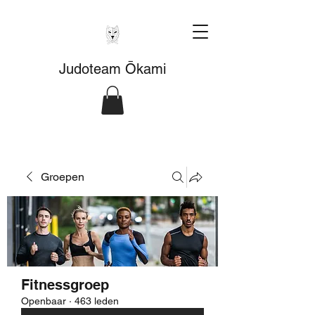
Judoteam Ōkami
Groepen
Fitnessgroep
Openbaar
·
463 leden