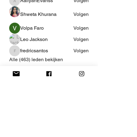
AaliyahEvanss
Volgen
AaliyahEvanss
Shweta Khurana
Volgen
Volpa Faro
Volgen
Leo Jackson
Volgen
fredricsantos
Volgen
fredricsantos
Alle (463) leden bekijken