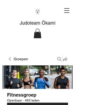
Judoteam Ōkami
Groepen
Fitnessgroep
Openbaar
·
463 leden