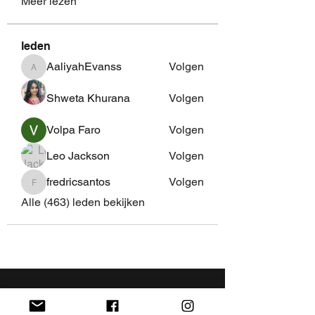
Meer lezen
leden
AaliyahEvanss
Volgen
AaliyahEvanss
Shweta Khurana
Volgen
Volpa Faro
Volgen
Leo Jackson
Volgen
fredricsantos
Volgen
fredricsantos
Alle (463) leden bekijken