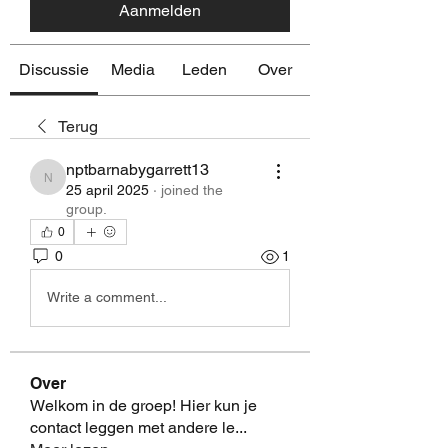
Aanmelden
Discussie
Media
Leden
Over
Terug
nptbarnabygarrett13
nptbarnabygarrett13
25 april 2025
·
joined the
group.
0
0
1
Write a comment...
Over
Welkom in de groep! Hier kun je
contact leggen met andere le
...