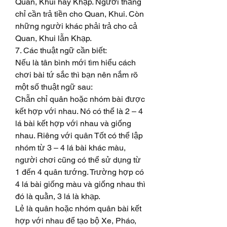
Quan, Khui hay Khạp. Người thắng 
chỉ cần trả tiền cho Quan, Khui. Còn 
những người khác phải trả cho cả 
Quan, Khui lẫn Khạp.
7. Các thuật ngữ cần biết:
Nếu là tân bình mới tìm hiểu cách 
chơi bài tứ sắc thì bạn nên nắm rõ 
một số thuật ngữ sau:
Chẵn chỉ quân hoặc nhóm bài được 
kết hợp với nhau. Nó có thể là 2 – 4 
lá bài kết hợp với nhau và giống 
nhau. Riêng với quân Tốt có thể lập 
nhóm từ 3 – 4 lá bài khác màu, 
người chơi cũng có thể sử dụng từ 
1 đến 4 quân tướng. Trường hợp có 
4 lá bài giống màu và giống nhau thì 
đó là quằn, 3 lá là khạp.
Lẻ là quân hoặc nhóm quân bài kết 
hợp với nhau để tạo bộ Xe, Pháo, 