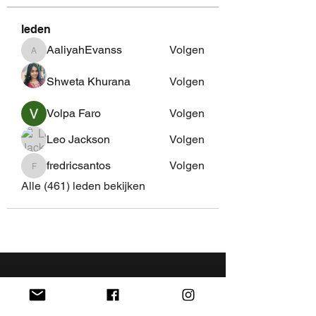
leden
AaliyahEvanss
Volgen
AaliyahEvanss
Shweta Khurana
Volgen
Volpa Faro
Volgen
Leo Jackson
Volgen
fredricsantos
Volgen
fredricsantos
Alle (461) leden bekijken