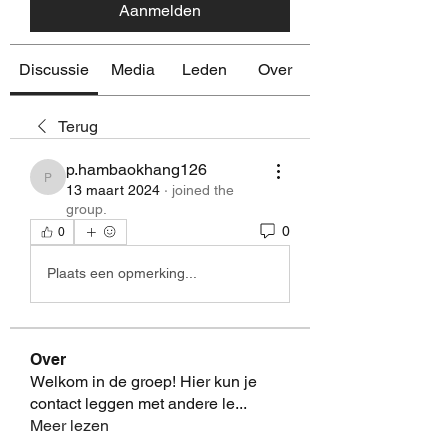
Aanmelden
Discussie
Media
Leden
Over
Terug
p.hambaokhang126
p.hambaokhang126
13 maart 2024
·
joined the
group.
0
0
Plaats een opmerking...
Over
Welkom in de groep! Hier kun je
contact leggen met andere le
...
Meer lezen