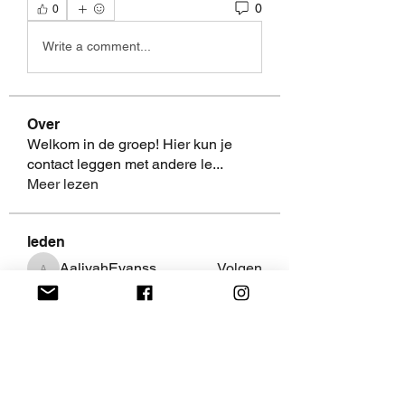
0
0
Write a comment...
Over
Welkom in de groep! Hier kun je
contact leggen met andere le
...
Meer lezen
leden
AaliyahEvanss
Volgen
AaliyahEvanss
Shweta Khurana
Volgen
Volpa Faro
Volgen
Leo Jackson
Volgen