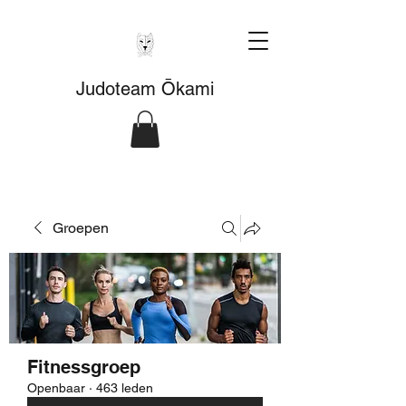
Judoteam Ōkami
Groepen
Fitnessgroep
Openbaar
·
463 leden