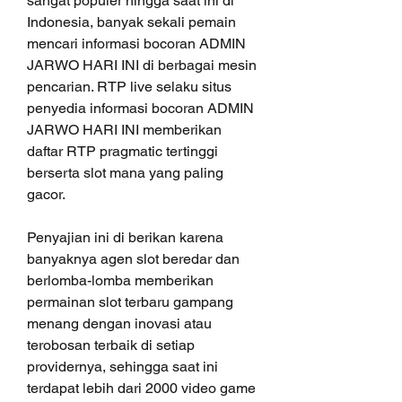
sangat populer hingga saat ini di 
Indonesia, banyak sekali pemain 
mencari informasi bocoran ADMIN 
JARWO HARI INI di berbagai mesin 
pencarian. RTP live selaku situs 
penyedia informasi bocoran ADMIN 
JARWO HARI INI memberikan 
daftar RTP pragmatic tertinggi 
berserta slot mana yang paling 
gacor.
Penyajian ini di berikan karena 
banyaknya agen slot beredar dan 
berlomba-lomba memberikan 
permainan slot terbaru gampang 
menang dengan inovasi atau 
terobosan terbaik di setiap 
providernya, sehingga saat ini 
terdapat lebih dari 2000 video game 