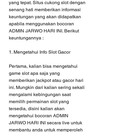
yang tepat. Situs cukong slot dengan 
senang hati memberikan informasi 
keuntungan yang akan didapatkan 
apabila menggunakan bocoran 
ADMIN JARWO HARI INI. Berikut 
keuntungannya :
1. Mengetahui Info Slot Gacor
Pertama, kalian bisa mengetahui 
game slot apa saja yang 
memberikan jackpot atau gacor hari 
ini. Mungkin dari kalian sering sekali 
mengalami kebingungan saat 
memilih permainan slot yang 
tersedia, disini kalian akan 
mengetahui bocoran ADMIN 
JARWO HARI INI secara live untuk 
membantu anda untuk memperoleh 