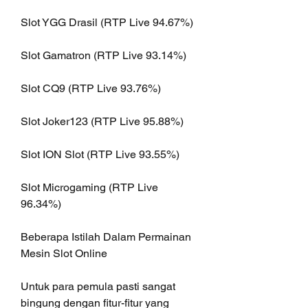
Slot YGG Drasil (RTP Live 94.67%)
Slot Gamatron (RTP Live 93.14%)
Slot CQ9 (RTP Live 93.76%)
Slot Joker123 (RTP Live 95.88%)
Slot ION Slot (RTP Live 93.55%)
Slot Microgaming (RTP Live 
96.34%)
Beberapa Istilah Dalam Permainan 
Mesin Slot Online
Untuk para pemula pasti sangat 
bingung dengan fitur-fitur yang 