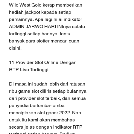
Wild West Gold kerap memberikan 
hadiah jackpot kepada setiap 
pemainnya. Apa lagi nilai indikator 
ADMIN JARWO HARI INInya selalu 
tertinggi setiap harinya, tentu 
banyak para slotter mencari cuan 
disini.
11 Provider Slot Online Dengan 
RTP Live Tertinggi
Di masa ini sudah lebih dari ratusan 
ribu game slot diliris setiap bulannya 
dari provider slot terbaik, dan semua 
penyedia berlomba-lomba 
menciptakan slot gacor 2022. Nah 
untuk itu kami akan membahas 
secara jelas dengan indikator RTP 