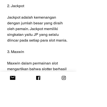
2. Jackpot
Jackpot adalah kemenangan 
dengan jumlah besar yang diraih 
oleh pemain. Jackpot memiliki 
singkatan yaitu JP yang selalu 
diincar pada setiap para slot mania.
3. Maxwin
Maxwin dalam permainan slot 
mengartikan bahwa slotter berhasil 
mendapatkan kemenangan tertinggi 
atau maksimal dalam mesin slot 
online. Maxwin pada umumnya 
sangat sulit untuk didapatkan namun 
tidak menutup kemungkinan dapat 
diraih.