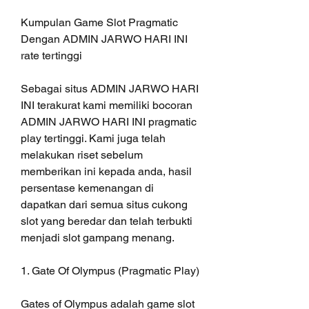
Kumpulan Game Slot Pragmatic 
Dengan ADMIN JARWO HARI INI 
rate tertinggi
Sebagai situs ADMIN JARWO HARI 
INI terakurat kami memiliki bocoran 
ADMIN JARWO HARI INI pragmatic 
play tertinggi. Kami juga telah 
melakukan riset sebelum 
memberikan ini kepada anda, hasil 
persentase kemenangan di 
dapatkan dari semua situs cukong 
slot yang beredar dan telah terbukti 
menjadi slot gampang menang.
1. Gate Of Olympus (Pragmatic Play)
Gates of Olympus adalah game slot 