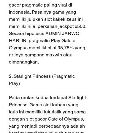
gacor pragmatic paling viral di 
Indonesia. Pasalnya game yang 
memiliki julukan slot kakek zeus ini 
memiliki nilai perkalian jackpot x500. 
Secara hipotesis ADMIN JARWO 
HARI INI pragmatic Play Gate of 
Olympus memiliki nilai 95,78% yang 
artinya gampang maxwin atau 
dimenangkan.
2. Starlight Princess (Pragmatic 
Play)
Pada urutan kedua terdapat Starlight 
Princess. Game slot terbaru yang 
laris ini memiliki futuristik yang sama 
dengan slot gacor Gate of Olympus, 
yang menjadi perbedaannya adalah 