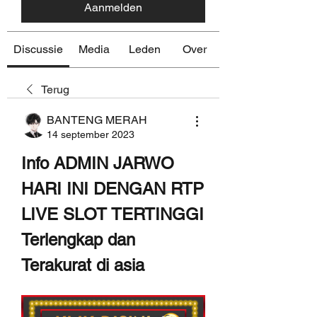
Aanmelden
Discussie
Media
Leden
Over
Terug
BANTENG MERAH
14 september 2023
Info ADMIN JARWO 
HARI INI DENGAN RTP 
LIVE SLOT TERTINGGI 
Terlengkap dan 
Terakurat di asia 