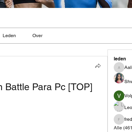
Leden
Over
leden
Aal
Aaliyah
Shw
Battle Para Pc [TOP]
Vol
Leo
fre
fredrics
Alle (46