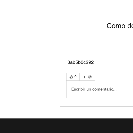
Como do
 3ab5b0c292
0
Escribir un comentario...