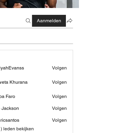
Aanmelden
iyahEvanss
Volgen
Evanss
eta Khurana
Volgen
pa Faro
Volgen
 Jackson
Volgen
dricsantos
Volgen
antos
1) leden bekijken