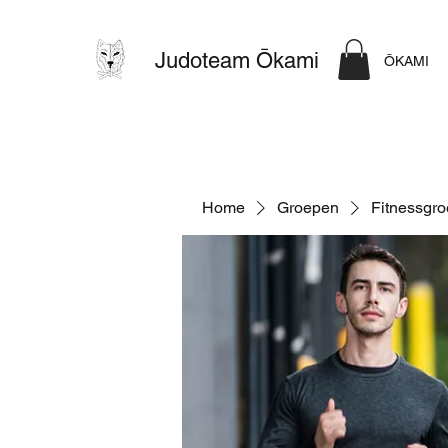
Judoteam Ōkami
ŌKAMI
Home
Groepen
Fitnessgr