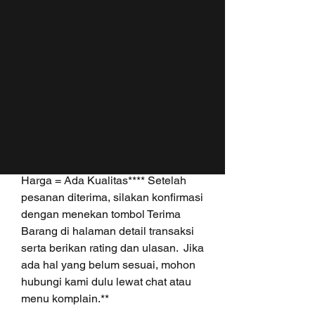
Sudah dilengkapi dengan 
lisensi/aktivator/crack/patch/keygen/
serial number (Full Version)**** 
Tutorial instalasi berupa text & video 
sudah kami sertakan** (apabila ada 
kesulitan instalasi akan kami bantu 
via Teamviewer/Anydesk)** Seluruh 
gambar & video adalah hasil test 
kami (bukan gambar dari google 
seperti penjual yang lain)**** Ada 
Harga = Ada Kualitas**** Setelah 
pesanan diterima, silakan konfirmasi 
dengan menekan tombol Terima 
Barang di halaman detail transaksi 
serta berikan rating dan ulasan.  Jika 
ada hal yang belum sesuai, mohon 
hubungi kami dulu lewat chat atau 
menu komplain.**