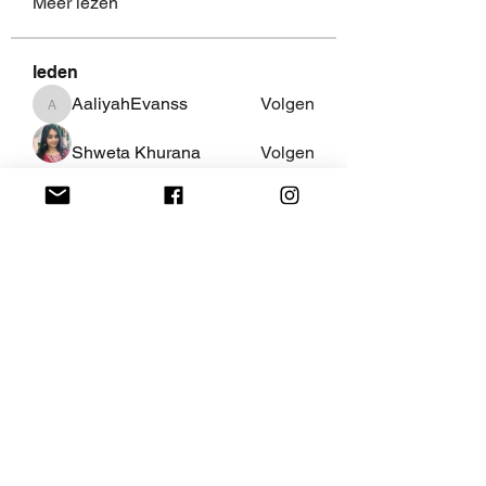
Meer lezen
leden
AaliyahEvanss
Volgen
AaliyahEvanss
Shweta Khurana
Volgen
Volpa Faro
Volgen
Leo Jackson
Volgen
fredricsantos
Volgen
fredricsantos
Alle (461) leden bekijken