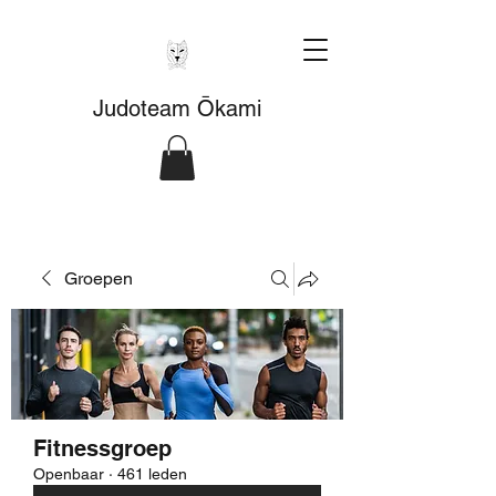
Judoteam Ōkami
Groepen
Fitnessgroep
Openbaar
·
461 leden