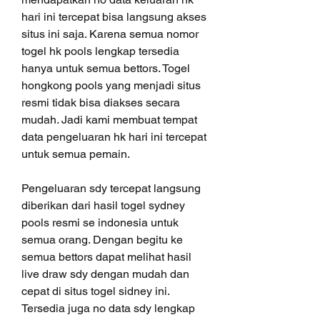
hari ini tercepat bisa langsung akses 
situs ini saja. Karena semua nomor 
togel hk pools lengkap tersedia 
hanya untuk semua bettors. Togel 
hongkong pools yang menjadi situs 
resmi tidak bisa diakses secara 
mudah. Jadi kami membuat tempat 
data pengeluaran hk hari ini tercepat 
untuk semua pemain.
Pengeluaran sdy tercepat langsung 
diberikan dari hasil togel sydney 
pools resmi se indonesia untuk 
semua orang. Dengan begitu ke 
semua bettors dapat melihat hasil 
live draw sdy dengan mudah dan 
cepat di situs togel sidney ini. 
Tersedia juga no data sdy lengkap 