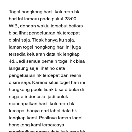
Togel hongkong hasil keluaran hk 
hari ini terbaru pada pukul 23:00 
WIB, dengan waktu tersebut bettors 
bisa lihat pengeluaran hk tercepat 
disini saja. Tidak hanya itu saja, 
laman togel hongkong hari ini juga 
tersedia keluaran data hk lengkap 
4d. Jadi semua pemain togel hk bisa 
langsung saja lihat no data 
pengeluaran hk tercepat dan resmi 
disini saja. Karena situs togel hari ini 
hongkong pools tidak bisa dibuka di 
negara indonesia, jadi untuk 
mendapatkan hasil keluaran hk 
tercepat hanya dari tabel data hk 
lengkap kami. Pastinya laman togel 
hongkong kami terpercaya 
memberikan nomor data keluaran hk 