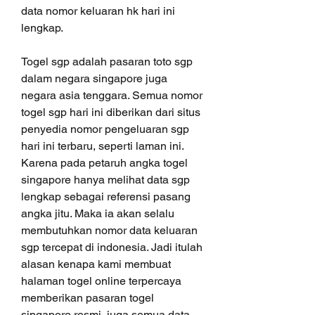
data nomor keluaran hk hari ini 
lengkap.
Togel sgp adalah pasaran toto sgp 
dalam negara singapore juga 
negara asia tenggara. Semua nomor 
togel sgp hari ini diberikan dari situs 
penyedia nomor pengeluaran sgp 
hari ini terbaru, seperti laman ini. 
Karena pada petaruh angka togel 
singapore hanya melihat data sgp 
lengkap sebagai referensi pasang 
angka jitu. Maka ia akan selalu 
membutuhkan nomor data keluaran 
sgp tercepat di indonesia. Jadi itulah 
alasan kenapa kami membuat 
halaman togel online terpercaya 
memberikan pasaran togel 
singapore resmi, juga semua data 