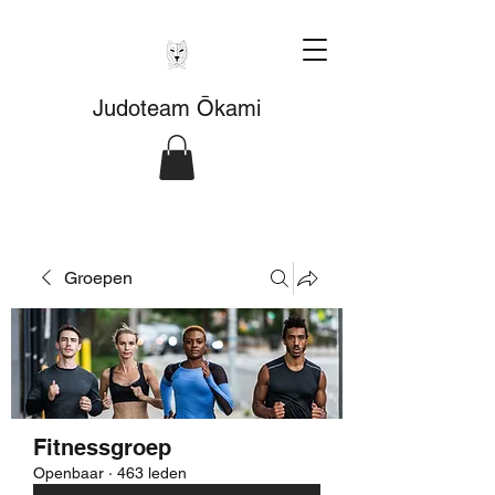
Judoteam Ōkami
Groepen
Fitnessgroep
Openbaar
·
463 leden