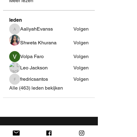
Meer lezen
leden
AaliyahEvanss
Volgen
AaliyahEvanss
Shweta Khurana
Volgen
Volpa Faro
Volgen
Leo Jackson
Volgen
fredricsantos
Volgen
fredricsantos
Alle (463) leden bekijken