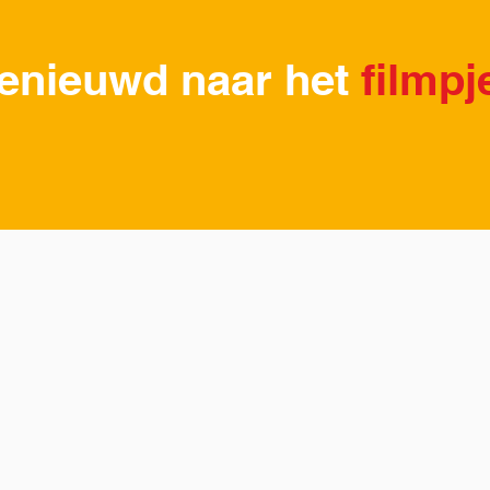
enieuwd naar het
filmpj