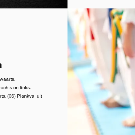
a
rwaarts.
rechts en links.
ts. (06) Plankval uit