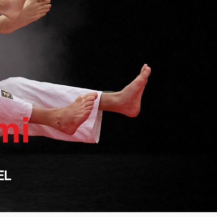
mi
EL