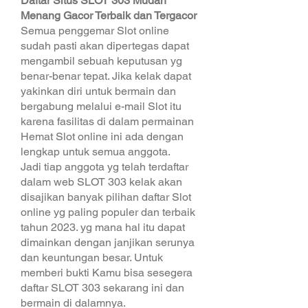
Daftar Situs SLOT 303 Mudah 
Menang Gacor Terbaik dan Tergacor
Semua penggemar Slot online 
sudah pasti akan dipertegas dapat 
mengambil sebuah keputusan yg 
benar-benar tepat. Jika kelak dapat 
yakinkan diri untuk bermain dan 
bergabung melalui e-mail Slot itu 
karena fasilitas di dalam permainan 
Hemat Slot online ini ada dengan 
lengkap untuk semua anggota.
Jadi tiap anggota yg telah terdaftar 
dalam web SLOT 303 kelak akan 
disajikan banyak pilihan daftar Slot 
online yg paling populer dan terbaik 
tahun 2023. yg mana hal itu dapat 
dimainkan dengan janjikan serunya 
dan keuntungan besar. Untuk 
memberi bukti Kamu bisa sesegera 
daftar SLOT 303 sekarang ini dan 
bermain di dalamnya.