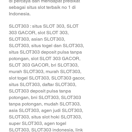
di percaya dan mendapat predikat 
sebagai situs slot terbaik no 1 di 
Indonesia.
SLOT303 : situs SLOT 303, SLOT 
303 GACOR, slot SLOT 303, 
SLOT303, asian SLOT303, 
SLOT303, situs togel dan SLOT303, 
situs SLOT303 deposit pulsa tanpa 
potongan, slot SLOT 303 GACOR, 
SLOT 303 GACOR, bri SLOT303, 
murah SLOT303, murah SLOT303, 
slot togel SLOT303, SLOT303 gacor, 
situs SLOT303, daftar SLOT303, 
SLOT303 deposit pulsa tanpa 
potongan, bni SLOT303, SLOT303 
tanpa potongan, mudah SLOT303, 
asia SLOT303, agen judi SLOT303, 
SLOT303, situs slot hoki SLOT303, 
super SLOT303, agen togel 
SLOT303, SLOT303 indonesia, link 