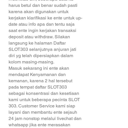
harus betul dan benar sudah pasti 
karena akan digunakan untuk 
kerjakan klarifikasi ke ente untuk up-
date atau info apa dan tentu saja 
saat ente ingin kerjakan transaksi 
deposit atau withdraw. Silakan 
langsung ke halaman Daftar 
SLOT303 selanjutnya anjuran jati 
diri yg telah dipersiapkan dalam 
kolom masing-masing.
Masuk sekarang ini ente akan 
mendapat Kenyamanan dan 
kemanan, karena 2 hal tersebut 
pada tempat daftar SLOT303 
sebagai konsentrasi dan kesetiaan 
kami untuk beberapa pecinta SLOT 
303. Customer Service kami siap 
layani dan membantu ente sejauh 
24 jam nonstop melalui livechat dan 
whatsapp jika ente merasakan 