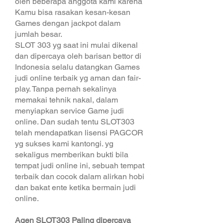
oleh beberapa anggota kami karena 
Kamu bisa rasakan kesan-kesan 
Games dengan jackpot dalam 
jumlah besar.
SLOT 303 yg saat ini mulai dikenal 
dan dipercaya oleh barisan bettor di 
Indonesia selalu datangkan Games 
judi online terbaik yg aman dan fair-
play. Tanpa pernah sekalinya 
memakai tehnik nakal, dalam 
menyiapkan service Game judi 
online. Dan sudah tentu SLOT303 
telah mendapatkan lisensi PAGCOR 
yg sukses kami kantongi. yg 
sekaligus memberikan bukti bila 
tempat judi online ini, sebuah tempat 
terbaik dan cocok dalam alirkan hobi 
dan bakat ente ketika bermain judi 
online.
Agen SLOT303 Paling dipercaya 