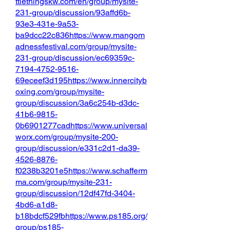
ttlethingskw.com/en/group/mysite-
231-group/discussion/93affd6b-
93e3-431e-9a53-
ba9dcc22c836
https://www.mangom
adnessfestival.com/group/mysite-
231-group/discussion/ec69359c-
7194-4752-9516-
69eceef3d195
https://www.innercityb
oxing.com/group/mysite-
group/discussion/3a6c254b-d3dc-
41b6-9815-
0b6901277cad
https://www.universal
worx.com/group/mysite-200-
group/discussion/e331c2d1-da39-
4526-8876-
f0238b3201e5
https://www.schafferm
ma.com/group/mysite-231-
group/discussion/12df47fd-3404-
4bd6-a1d8-
b18bdcf529fb
https://www.ps185.org/
group/ps185-