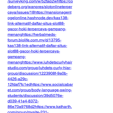
/surveyking.com/w/52tap2w
https://co
deberg.org/wanpres/slotonlineterper
caya/issues/18
https://mansionagent
ogelonline.hashnode.dev/kas138-
link-alternatif-daftar-situs-slot88-
gacor-hoki-terpercaya-gampang-
menang
https://herbalmeds-
forum.biolife.com.my/d/13795-
kas138-link-alternatif-daftar-situs-
slot88-gacor-hoki-terpercaya-
gampang-
menang
https://www.juhdetscurlyhair
studio.com/group/juhdets-curly-hiar-
group/discussion/1223908f-9a0b-
4426-a29c-
12fdaf7fc1ed
https://www.socialcabar
et.com/group/body-language-swing-
students/discussion/39d5076e-
d039-41e4-8372-
86e70a9768d2
https://www.katharth.
com/group/mysite-231-