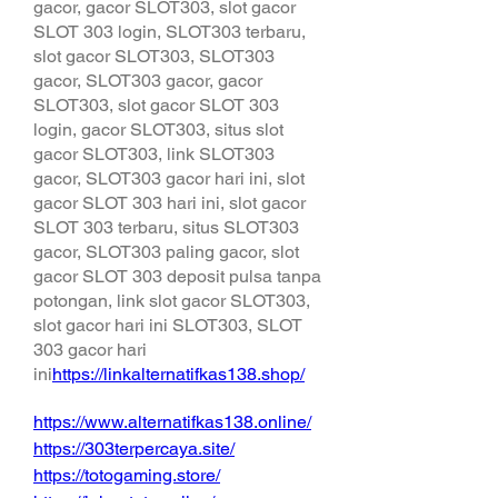
gacor, gacor SLOT303, slot gacor 
SLOT 303 login, SLOT303 terbaru, 
slot gacor SLOT303, SLOT303 
gacor, SLOT303 gacor, gacor 
SLOT303, slot gacor SLOT 303 
login, gacor SLOT303, situs slot 
gacor SLOT303, link SLOT303 
gacor, SLOT303 gacor hari ini, slot 
gacor SLOT 303 hari ini, slot gacor 
SLOT 303 terbaru, situs SLOT303 
gacor, SLOT303 paling gacor, slot 
gacor SLOT 303 deposit pulsa tanpa 
potongan, link slot gacor SLOT303, 
slot gacor hari ini SLOT303, SLOT 
303 gacor hari 
ini
https://linkalternatifkas138.shop/
https://www.alternatifkas138.online/
https://303terpercaya.site/
https://totogaming.store/