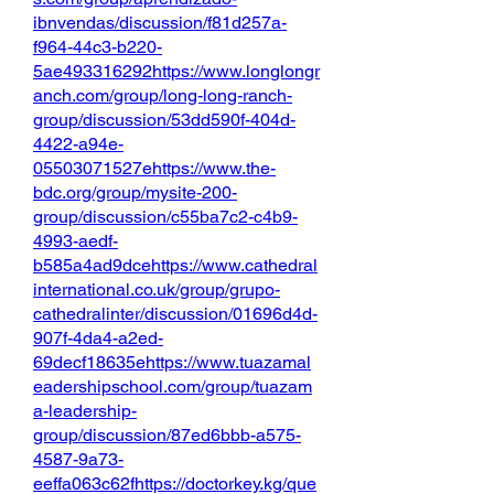
ibnvendas/discussion/f81d257a-
f964-44c3-b220-
5ae493316292
https://www.longlongr
anch.com/group/long-long-ranch-
group/discussion/53dd590f-404d-
4422-a94e-
05503071527e
https://www.the-
bdc.org/group/mysite-200-
group/discussion/c55ba7c2-c4b9-
4993-aedf-
b585a4ad9dce
https://www.cathedral
international.co.uk/group/grupo-
cathedralinter/discussion/01696d4d-
907f-4da4-a2ed-
69decf18635e
https://www.tuazamal
eadershipschool.com/group/tuazam
a-leadership-
group/discussion/87ed6bbb-a575-
4587-9a73-
eeffa063c62f
https://doctorkey.kg/que