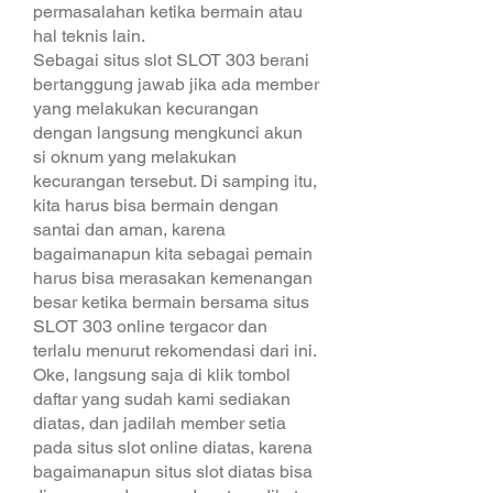
permasalahan ketika bermain atau 
hal teknis lain.
Sebagai situs slot SLOT 303 berani 
bertanggung jawab jika ada member 
yang melakukan kecurangan 
dengan langsung mengkunci akun 
si oknum yang melakukan 
kecurangan tersebut. Di samping itu, 
kita harus bisa bermain dengan 
santai dan aman, karena 
bagaimanapun kita sebagai pemain 
harus bisa merasakan kemenangan 
besar ketika bermain bersama situs 
SLOT 303 online tergacor dan 
terlalu menurut rekomendasi dari ini. 
Oke, langsung saja di klik tombol 
daftar yang sudah kami sediakan 
diatas, dan jadilah member setia 
pada situs slot online diatas, karena 
bagaimanapun situs slot diatas bisa 