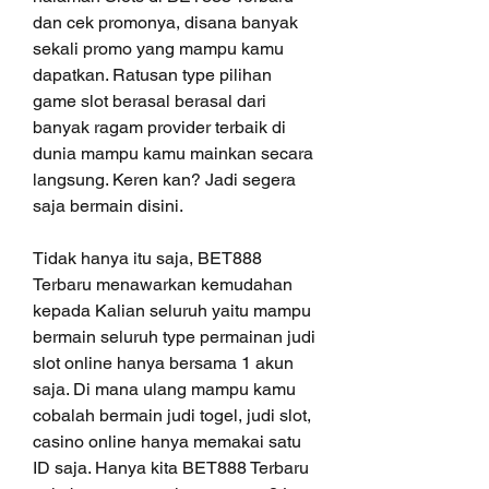
dan cek promonya, disana banyak 
sekali promo yang mampu kamu 
dapatkan. Ratusan type pilihan 
game slot berasal berasal dari 
banyak ragam provider terbaik di 
dunia mampu kamu mainkan secara 
langsung. Keren kan? Jadi segera 
saja bermain disini.
Tidak hanya itu saja, BET888 
Terbaru menawarkan kemudahan 
kepada Kalian seluruh yaitu mampu 
bermain seluruh type permainan judi 
slot online hanya bersama 1 akun 
saja. Di mana ulang mampu kamu 
cobalah bermain judi togel, judi slot, 
casino online hanya memakai satu 
ID saja. Hanya kita BET888 Terbaru 