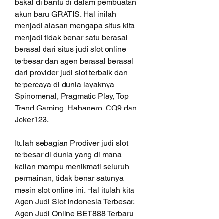
bakal di bantu di dalam pembuatan 
akun baru GRATIS. Hal inilah 
menjadi alasan mengapa situs kita 
menjadi tidak benar satu berasal 
berasal dari situs judi slot online 
terbesar dan agen berasal berasal 
dari provider judi slot terbaik dan 
terpercaya di dunia layaknya 
Spinomenal, Pragmatic Play, Top 
Trend Gaming, Habanero, CQ9 dan 
Joker123.
Itulah sebagian Prodiver judi slot 
terbesar di dunia yang di mana 
kalian mampu menikmati seluruh 
permainan, tidak benar satunya 
mesin slot online ini. Hal itulah kita 
Agen Judi Slot Indonesia Terbesar, 
Agen Judi Online BET888 Terbaru 