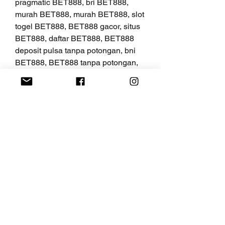
pragmatic BET888, bri BET888, 
murah BET888, murah BET888, slot 
togel BET888, BET888 gacor, situs 
BET888, daftar BET888, BET888 
deposit pulsa tanpa potongan, bni 
BET888, BET888 tanpa potongan, 
mudah BET888, siap BET888, agen 
judi BET888, BET888, situs slot hoki 
BET888, super BET888, agen togel 
BET888, BET888 indonesia, link 
BET888 deposit pulsa tanpa 
potongan, situs BET888 deposit 
pulsa, kumpulan BET 888, situ 
BET888, BET888 login, BET888 
terpercaya, BET888 terbaru 2021, 
slot toto BET888, toto BET888, depo 
BET888, BET888 togel, BET888 
deposit pulsa, BET888 via pulsa, 
agen BET888 terpercaya, bandar 