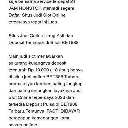
saja bersama service tercepat 24 
JAM NONSTOP, menjadi segera 
Daftar Situs Judi Slot Online 
terpercaya tepat ini juga.
Situs Judi Online Uang Asli dan 
Deposit Termurah di Situs BET888
Main judi slot menawarkan 
sekurang-kurangnya deposit 
termurah Rp 10.000 ( 10 ribu ) hanya 
di situs judi online BET888 Terbaru, 
bermain type taruhan paling lengkap 
dan paling untungkan layaknya Judi 
Slot Online terpercaya 2023 dan 
tersedia Deposit Pulsa di BET888 
Terbaru. Tentunya, PASTI DIBAYAR 
berapapun kemenangan kamu 
secara ontime.