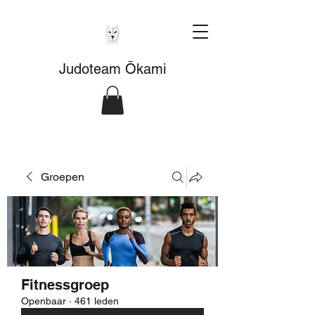
Judoteam Ōkami
Groepen
Fitnessgroep
Openbaar
·
461 leden