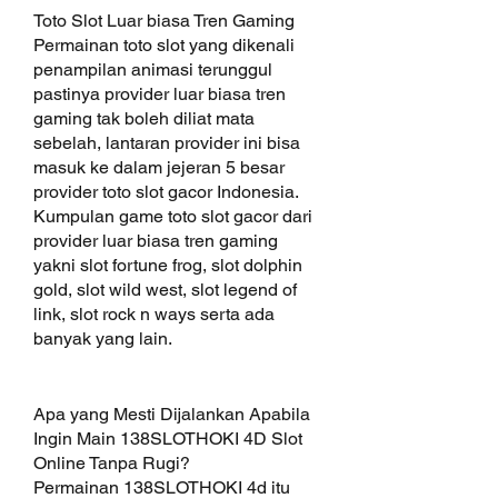
Toto Slot Luar biasa Tren Gaming
Permainan toto slot yang dikenali 
penampilan animasi terunggul 
pastinya provider luar biasa tren 
gaming tak boleh diliat mata 
sebelah, lantaran provider ini bisa 
masuk ke dalam jejeran 5 besar 
provider toto slot gacor Indonesia. 
Kumpulan game toto slot gacor dari 
provider luar biasa tren gaming 
yakni slot fortune frog, slot dolphin 
gold, slot wild west, slot legend of 
link, slot rock n ways serta ada 
banyak yang lain.
Apa yang Mesti Dijalankan Apabila 
Ingin Main 138SLOTHOKI 4D Slot 
Online Tanpa Rugi?
Permainan 138SLOTHOKI 4d itu 