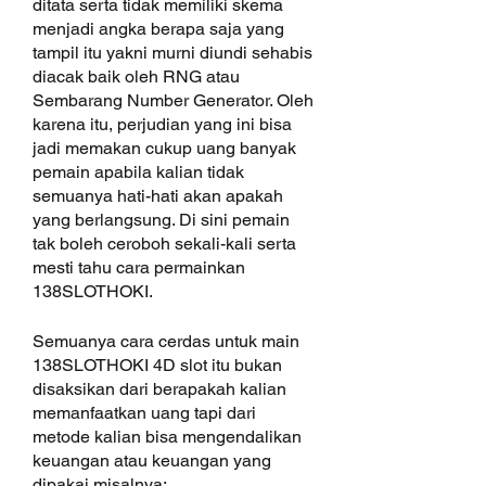
ditata serta tidak memiliki skema 
menjadi angka berapa saja yang 
tampil itu yakni murni diundi sehabis 
diacak baik oleh RNG atau 
Sembarang Number Generator. Oleh 
karena itu, perjudian yang ini bisa 
jadi memakan cukup uang banyak 
pemain apabila kalian tidak 
semuanya hati-hati akan apakah 
yang berlangsung. Di sini pemain 
tak boleh ceroboh sekali-kali serta 
mesti tahu cara permainkan 
138SLOTHOKI.
Semuanya cara cerdas untuk main 
138SLOTHOKI 4D slot itu bukan 
disaksikan dari berapakah kalian 
memanfaatkan uang tapi dari 
metode kalian bisa mengendalikan 
keuangan atau keuangan yang 
dipakai misalnya: