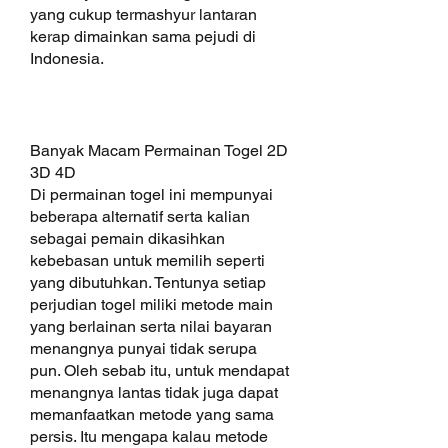
yang cukup termashyur lantaran 
kerap dimainkan sama pejudi di 
Indonesia.
Banyak Macam Permainan Togel 2D 
3D 4D
Di permainan togel ini mempunyai 
beberapa alternatif serta kalian 
sebagai pemain dikasihkan 
kebebasan untuk memilih seperti 
yang dibutuhkan. Tentunya setiap 
perjudian togel miliki metode main 
yang berlainan serta nilai bayaran 
menangnya punyai tidak serupa 
pun. Oleh sebab itu, untuk mendapat 
menangnya lantas tidak juga dapat 
memanfaatkan metode yang sama 
persis. Itu mengapa kalau metode 