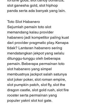
fortune gods, slot candy bonanza, 
slot ganesha gold, slot hiphop 
panda serta ada banyak yang lain.
Toto Slot Habanero
Sejumlah pemain toto slot 
memandang kalau provider 
habanero jadi kompetitor paling kuat 
dari provider pragmatic play. Kenapa 
tidak? Lantaran habanero sering 
mendatangkan jekpot yang selalu 
ditunggu-tunggu oleh beberapa 
pemain. Beberapa permainan toto 
slot habanero yang simpel 
membuatnya jackpot salah satunya 
slot joker poker, slot roman empire, 
slot pumpkin patch, slot fly, slot the 
dragon castle, slot gold rush, slot fire 
rooster serta permainan yang 
populer yakni slot koi gate.