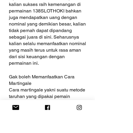
kalian sukses raih kemenangan di 
permainan 138SLOTHOKI bahkan 
juga mendapatkan uang dengan 
nominal yang demikian besar, kalian 
tidak pernah dapat dipandang 
sebagai juara di sini. Seharusnya 
kalian selalu memanfaatkan nominal 
yang masih terus untuk rasa aman 
dari sisi keuangan dengan 
permainan ini.
Gak boleh Memanfaatkan Cara 
Martingale
Cara martingale yakni suatu metode 
taruhan yang dipakai pemain 
dengan secara tingkatkan uang 
taruhan mereka 2x lipat setiap waktu 
mereka kalah maka dari itu apabila 
menang, uang yang lenyap itu dapat 
kembali. Akan tetapi 138SLOTHOKI 