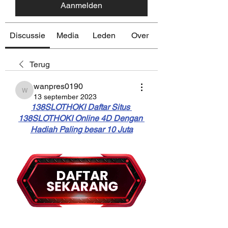
Aanmelden
Discussie
Media
Leden
Over
Terug
wanpres0190
wanpres0190
13 september 2023
138SLOTHOKI Daftar Situs 
138SLOTHOKI Online 4D Dengan 
Hadiah Paling besar 10 Juta