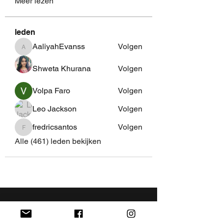
Meer lezen
leden
AaliyahEvanss
Volgen
AaliyahEvanss
Shweta Khurana
Volgen
Volpa Faro
Volgen
Leo Jackson
Volgen
fredricsantos
Volgen
fredricsantos
Alle (461) leden bekijken