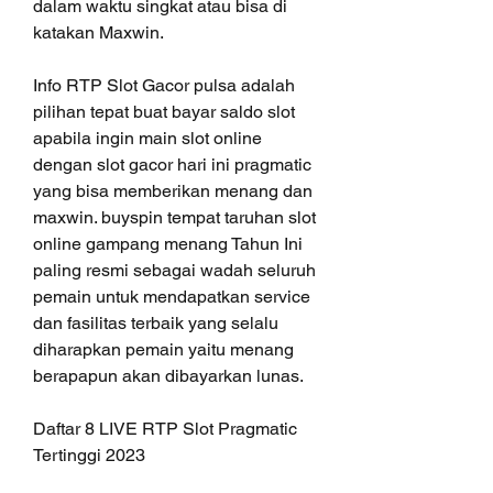
dalam waktu singkat atau bisa di 
katakan Maxwin.
Info RTP Slot Gacor pulsa adalah 
pilihan tepat buat bayar saldo slot 
apabila ingin main slot online 
dengan slot gacor hari ini pragmatic 
yang bisa memberikan menang dan 
maxwin. buyspin tempat taruhan slot 
online gampang menang Tahun Ini 
paling resmi sebagai wadah seluruh 
pemain untuk mendapatkan service 
dan fasilitas terbaik yang selalu 
diharapkan pemain yaitu menang 
berapapun akan dibayarkan lunas.
Daftar 8 LIVE RTP Slot Pragmatic 
Tertinggi 2023