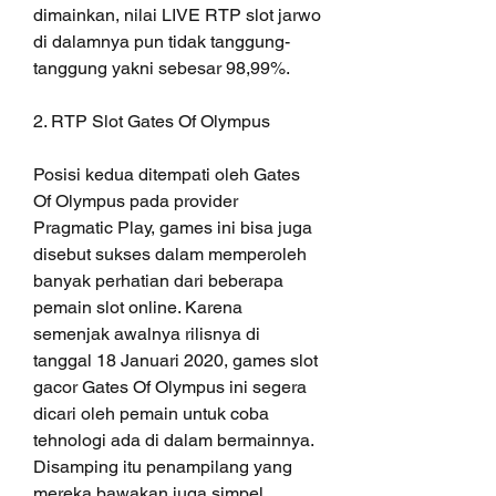
dimainkan, nilai LIVE RTP slot jarwo 
di dalamnya pun tidak tanggung-
tanggung yakni sebesar 98,99%.
2. RTP Slot Gates Of Olympus
Posisi kedua ditempati oleh Gates 
Of Olympus pada provider 
Pragmatic Play, games ini bisa juga 
disebut sukses dalam memperoleh 
banyak perhatian dari beberapa 
pemain slot online. Karena 
semenjak awalnya rilisnya di 
tanggal 18 Januari 2020, games slot 
gacor Gates Of Olympus ini segera 
dicari oleh pemain untuk coba 
tehnologi ada di dalam bermainnya. 
Disamping itu penampilang yang 
mereka bawakan juga simpel, 