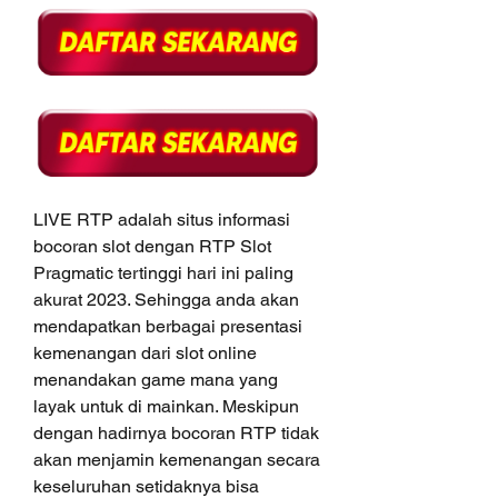
LIVE RTP adalah situs informasi 
bocoran slot dengan RTP Slot 
Pragmatic tertinggi hari ini paling 
akurat 2023. Sehingga anda akan 
mendapatkan berbagai presentasi 
kemenangan dari slot online 
menandakan game mana yang 
layak untuk di mainkan. Meskipun 
dengan hadirnya bocoran RTP tidak 
akan menjamin kemenangan secara 
keseluruhan setidaknya bisa 