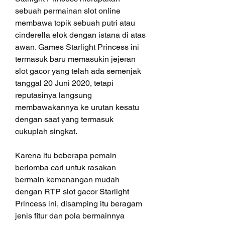
sebuah permainan slot online 
membawa topik sebuah putri atau 
cinderella elok dengan istana di atas 
awan. Games Starlight Princess ini 
termasuk baru memasukin jejeran 
slot gacor yang telah ada semenjak 
tanggal 20 Juni 2020, tetapi 
reputasinya langsung 
membawakannya ke urutan kesatu 
dengan saat yang termasuk 
cukuplah singkat.
Karena itu beberapa pemain 
berlomba cari untuk rasakan 
bermain kemenangan mudah 
dengan RTP slot gacor Starlight 
Princess ini, disamping itu beragam 
jenis fitur dan pola bermainnya 