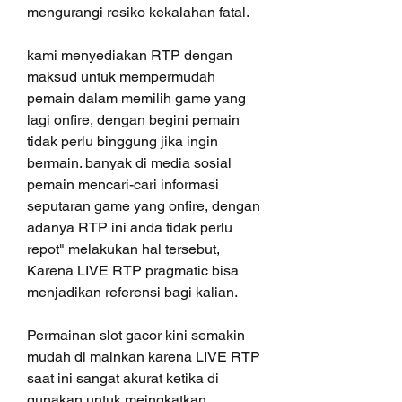
mengurangi resiko kekalahan fatal.
kami menyediakan RTP dengan 
maksud untuk mempermudah 
pemain dalam memilih game yang 
lagi onfire, dengan begini pemain 
tidak perlu binggung jika ingin 
bermain. banyak di media sosial 
pemain mencari-cari informasi 
seputaran game yang onfire, dengan 
adanya RTP ini anda tidak perlu 
repot" melakukan hal tersebut, 
Karena LIVE RTP pragmatic bisa 
menjadikan referensi bagi kalian.
Permainan slot gacor kini semakin 
mudah di mainkan karena LIVE RTP 
saat ini sangat akurat ketika di 
gunakan untuk meingkatkan 