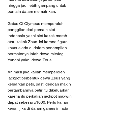
hingga jadi lebih gampang untuk 
pemain dalam memainkan.
Gates Of Olympus memperoleh 
panggilan dari pemain slot 
Indonesia yakni slot kakek merah 
atau kakek Zeus. Ini karena figure 
khusus ada di dalam penampilan 
bermainnya ialah dewa mitologi 
Yunani yakni dewa Zeus.
Animasi jika kalian memperoleh 
jackpot berbentuk dewa Zeus yang 
keluarkan petir, pasti dengan makin 
bertambahnya petir itu dikeluarkan 
karena itu perkalian jackpot maxwin 
dapat sebesar x1000. Perlu kalian 
kenali jika di dalam games ini ada 