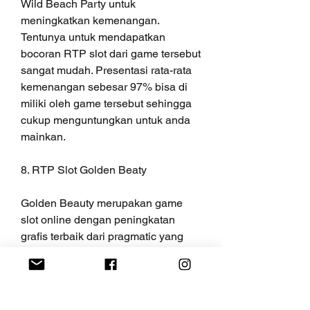
Wild Beach Party untuk 
meningkatkan kemenangan. 
Tentunya untuk mendapatkan 
bocoran RTP slot dari game tersebut 
sangat mudah. Presentasi rata-rata 
kemenangan sebesar 97% bisa di 
miliki oleh game tersebut sehingga 
cukup menguntungkan untuk anda 
mainkan.
8. RTP Slot Golden Beaty
Golden Beauty merupakan game 
slot online dengan peningkatan 
grafis terbaik dari pragmatic yang 
menghadirkan sistem permainan 
unik. Anda bisa meraih fitur wild 
secara pasti ketika sudah 
mengumpulkan lambang wild pada 