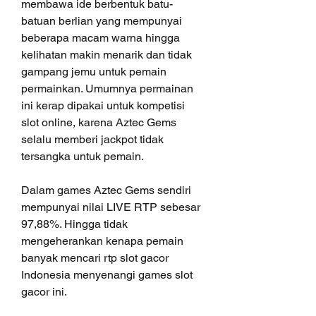
membawa ide berbentuk batu-
batuan berlian yang mempunyai 
beberapa macam warna hingga 
kelihatan makin menarik dan tidak 
gampang jemu untuk pemain 
permainkan. Umumnya permainan 
ini kerap dipakai untuk kompetisi 
slot online, karena Aztec Gems 
selalu memberi jackpot tidak 
tersangka untuk pemain.
Dalam games Aztec Gems sendiri 
mempunyai nilai LIVE RTP sebesar 
97,88%. Hingga tidak 
mengeherankan kenapa pemain 
banyak mencari rtp slot gacor 
Indonesia menyenangi games slot 
gacor ini.