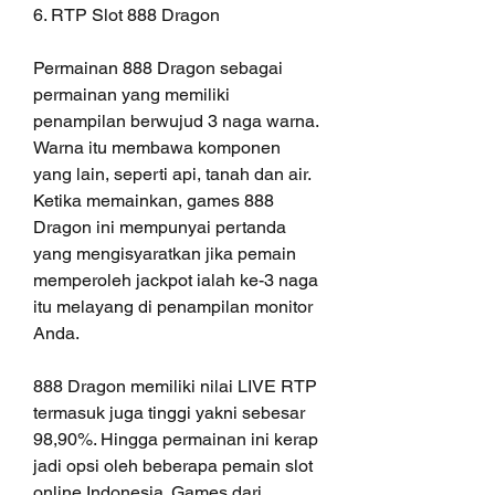
6. RTP Slot 888 Dragon
Permainan 888 Dragon sebagai 
permainan yang memiliki 
penampilan berwujud 3 naga warna. 
Warna itu membawa komponen 
yang lain, seperti api, tanah dan air. 
Ketika memainkan, games 888 
Dragon ini mempunyai pertanda 
yang mengisyaratkan jika pemain 
memperoleh jackpot ialah ke-3 naga 
itu melayang di penampilan monitor 
Anda.
888 Dragon memiliki nilai LIVE RTP 
termasuk juga tinggi yakni sebesar 
98,90%. Hingga permainan ini kerap 
jadi opsi oleh beberapa pemain slot 
online Indonesia. Games dari 