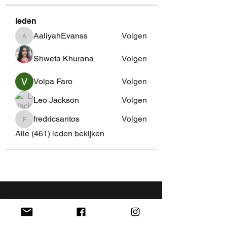
leden
AaliyahEvanss
Volgen
AaliyahEvanss
Shweta Khurana
Volgen
Volpa Faro
Volgen
Leo Jackson
Volgen
fredricsantos
Volgen
fredricsantos
Alle (461) leden bekijken