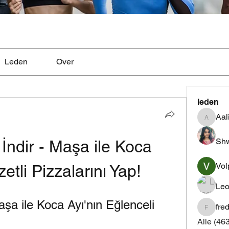
Leden
Over
leden
Aal
Aaliyah
Shw
ndir - Maşa ile Koca 
Vol
zetli Pizzalarını Yap!
Leo
a ile Koca Ayı'nın Eğlenceli 
fre
fredrics
Alle (46