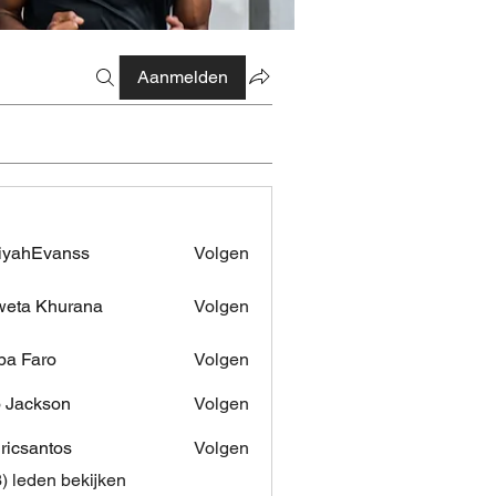
Aanmelden
iyahEvanss
Volgen
Evanss
eta Khurana
Volgen
pa Faro
Volgen
 Jackson
Volgen
dricsantos
Volgen
antos
3) leden bekijken