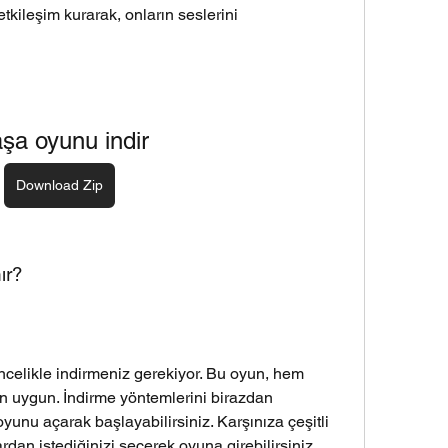
 etkileşim kurarak, onların seslerini 
şa oyunu indir
Download Zip
ır?
elikle indirmeniz gerekiyor. Bu oyun, hem 
n uygun. İndirme yöntemlerini birazdan 
yunu açarak başlayabilirsiniz. Karşınıza çeşitli 
dan istediğinizi seçerek oyuna girebilirsiniz.