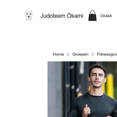
Judoteam Ōkami
ŌKAMI
Home
Groepen
Fitnessgr