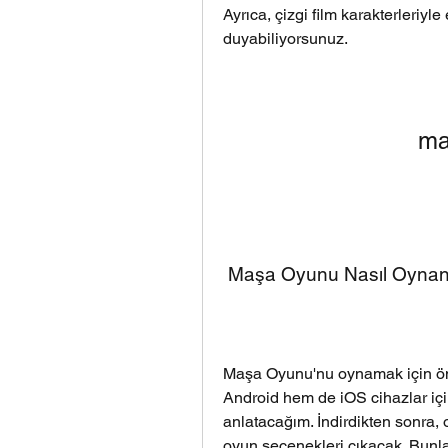
Ayrıca, çizgi film karakterleriyle
duyabiliyorsunuz.
ma
 Maşa Oyunu Nasıl Oynan
Maşa Oyunu'nu oynamak için önc
Android hem de iOS cihazlar içi
anlatacağım. İndirdikten sonra, o
oyun seçenekleri çıkacak. Bunlar