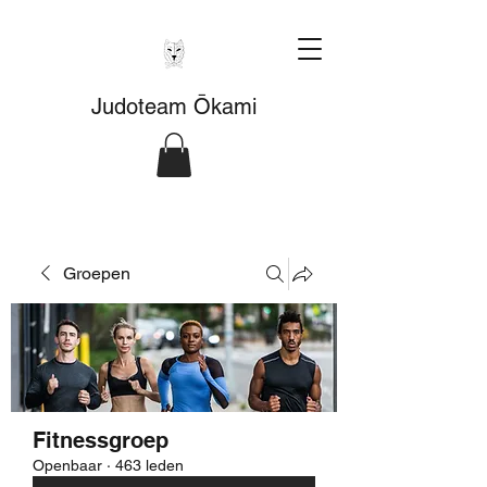
Judoteam Ōkami
Groepen
Fitnessgroep
Openbaar
·
463 leden