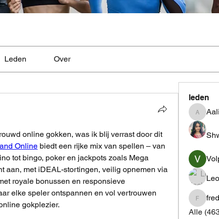
Leden
Over
leden
Aal
Aaliyah
rouwd online gokken, was ik blij verrast door dit 
Shw
and Online
 biedt een rijke mix van spellen – van 
ino tot bingo, poker en jackpots zoals Mega 
Vol
ant aan, met iDEAL-stortingen, veilig opnemen via 
Leo
e met royale bonussen en responsieve 
waar elke speler ontspannen en vol vertrouwen 
fre
fredrics
nline gokplezier.
Alle (46