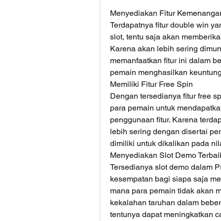
Menyediakan Fitur Kemenangan
Terdapatnya fitur double win ya
slot, tentu saja akan memberik
Karena akan lebih sering dimu
memanfaatkan fitur ini dalam 
pemain menghasilkan keuntung
Memiliki Fitur Free Spin
Dengan tersedianya fitur free s
para pemain untuk mendapatka
penggunaan fitur. Karena terd
lebih sering dengan disertai per
dimiliki untuk dikalikan pada ni
Menyediakan Slot Demo Terbai
Tersedianya slot demo dalam Pr
kesempatan bagi siapa saja men
mana para pemain tidak akan m
kekalahan taruhan dalam bebera
tentunya dapat meningkatkan ca