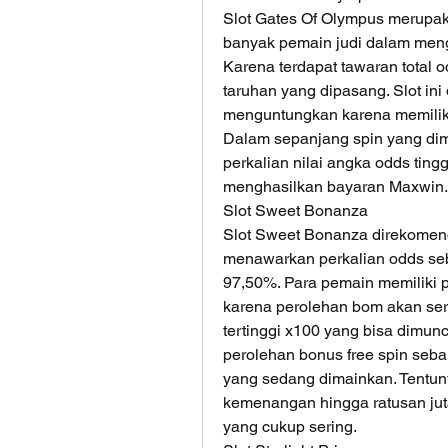
Slot Gates Of Olympus merupaka
banyak pemain judi dalam men
Karena terdapat tawaran total o
taruhan yang dipasang. Slot ini
menguntungkan karena memilik
Dalam sepanjang spin yang dim
perkalian nilai angka odds tingg
menghasilkan bayaran Maxwin.
Slot Sweet Bonanza
Slot Sweet Bonanza direkomenda
menawarkan perkalian odds se
97,50%. Para pemain memiliki 
karena perolehan bom akan seri
tertinggi x100 yang bisa dimunc
perolehan bonus free spin seba
yang sedang dimainkan. Tentun
kemenangan hingga ratusan jut
yang cukup sering.