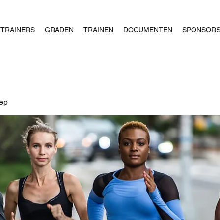
TRAINERS
GRADEN
TRAINEN
DOCUMENTEN
SPONSOR
oep