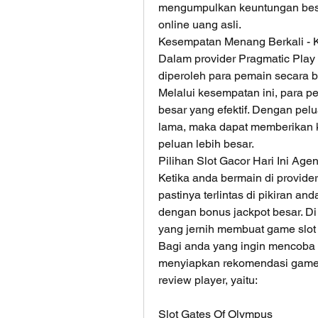
mengumpulkan keuntungan besar
online uang asli.
Kesempatan Menang Berkali - K
Dalam provider Pragmatic Play
diperoleh para pemain secara be
Melalui kesempatan ini, para 
besar yang efektif. Dengan pel
lama, maka dapat memberikan 
peluan lebih besar.
Pilihan Slot Gacor Hari Ini Age
Ketika anda bermain di provider 
pastinya terlintas di pikiran and
dengan bonus jackpot besar. Di
yang jernih membuat game slot 
Bagi anda yang ingin mencoba 
menyiapkan rekomendasi game sl
review player, yaitu:
Slot Gates Of Olympus