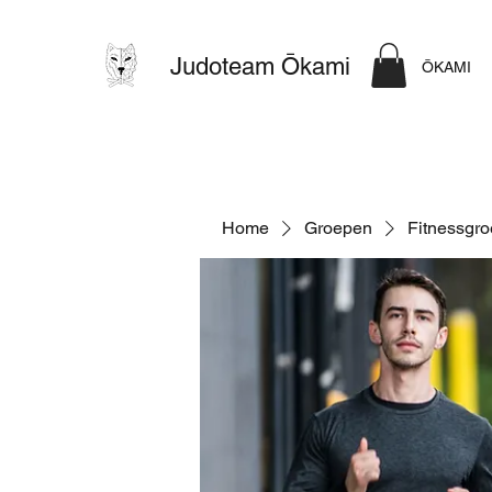
Judoteam Ōkami
ŌKAMI
Home
Groepen
Fitnessgr