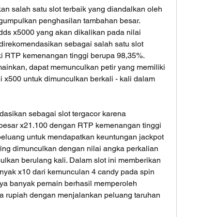
n salah satu slot terbaik yang diandalkan oleh 
gumpulkan penghasilan tambahan besar. 
dds x5000 yang akan dikalikan pada nilai 
 direkomendasikan sebagai salah satu slot 
i RTP kemenangan tinggi berupa 98,35%. 
ainkan, dapat memunculkan petir yang memiliki 
i x500 untuk dimunculkan berkali - kali dalam 
sikan sebagai slot tergacor karena 
besar x21.100 dengan RTP kemenangan tinggi 
peluang untuk mendapatkan keuntungan jackpot 
ng dimunculkan dengan nilai angka perkalian 
ulkan berulang kali. Dalam slot ini memberikan 
nyak x10 dari kemunculan 4 candy pada spin 
ya banyak pemain berhasil memperoleh 
a rupiah dengan menjalankan peluang taruhan 