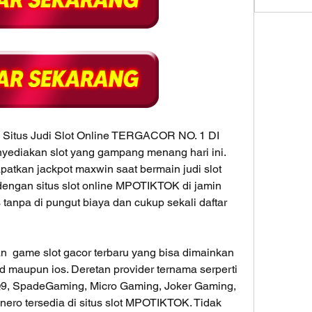
Situs Judi Slot Online TERGACOR NO. 1 DI 
yediakan slot yang gampang menang hari ini. 
tkan jackpot maxwin saat bermain judi slot 
engan situs slot online MPOTIKTOK di jamin 
 tanpa di pungut biaya dan cukup sekali daftar 
 game slot gacor terbaru yang bisa dimainkan 
 maupun ios. Deretan provider ternama serperti 
CQ9, SpadeGaming, Micro Gaming, Joker Gaming, 
ro tersedia di situs slot MPOTIKTOK. Tidak 