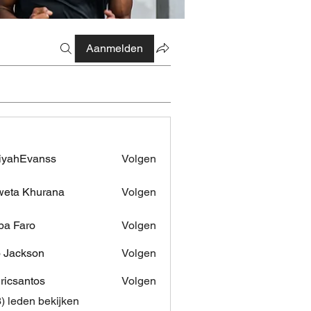
Aanmelden
iyahEvanss
Volgen
Evanss
eta Khurana
Volgen
pa Faro
Volgen
 Jackson
Volgen
dricsantos
Volgen
antos
3) leden bekijken