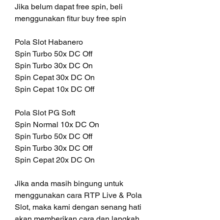
Jika belum dapat free spin, beli 
menggunakan fitur buy free spin
Pola Slot Habanero
Spin Turbo 50x DC Off
Spin Turbo 30x DC On
Spin Cepat 30x DC On
Spin Cepat 10x DC Off
Pola Slot PG Soft
Spin Normal 10x DC On
Spin Turbo 50x DC Off
Spin Turbo 30x DC Off
Spin Cepat 20x DC On
Jika anda masih bingung untuk 
menggunakan cara RTP Live & Pola 
Slot, maka kami dengan senang hati 
akan memberikan cara dan langkah 