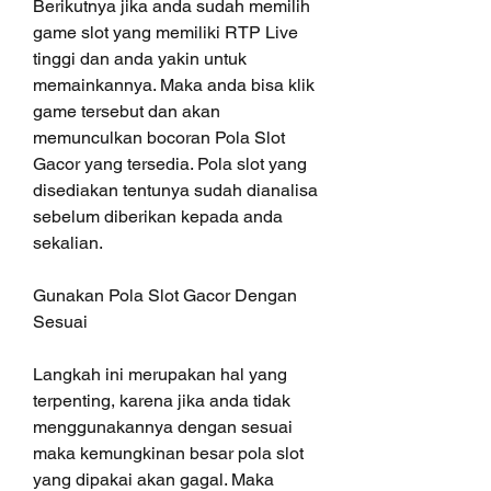
Berikutnya jika anda sudah memilih 
game slot yang memiliki RTP Live 
tinggi dan anda yakin untuk 
memainkannya. Maka anda bisa klik 
game tersebut dan akan 
memunculkan bocoran Pola Slot 
Gacor yang tersedia. Pola slot yang 
disediakan tentunya sudah dianalisa 
sebelum diberikan kepada anda 
sekalian.
Gunakan Pola Slot Gacor Dengan 
Sesuai
Langkah ini merupakan hal yang 
terpenting, karena jika anda tidak 
menggunakannya dengan sesuai 
maka kemungkinan besar pola slot 
yang dipakai akan gagal. Maka 