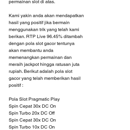
permainan slot di atas.
Kami yakin anda akan mendapatkan 
hasil yang positif jika bermain 
menggunakan trik yang telah kami 
berikan. RTP Live 96.45% ditambah 
dengan pola slot gacor tentunya 
akan membantu anda 
memenangkan permainan dan 
meraih jackpot hingga ratusan juta 
rupiah. Berikut adalah pola slot 
gacor yang telah memberikan hasil 
positif :
Pola Slot Pragmatic Play
Spin Cepat 30x DC On
Spin Turbo 20x DC Off
Spin Cepat 30x DC On
Spin Turbo 10x DC On