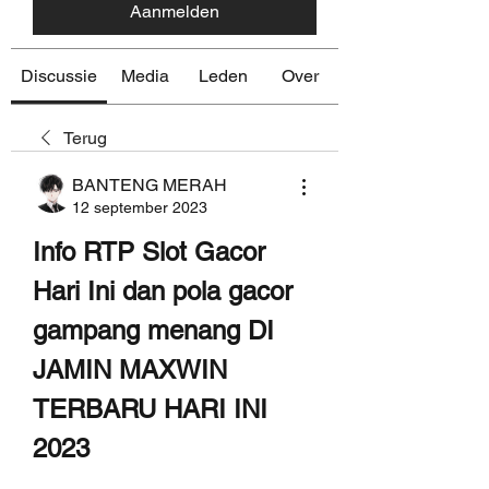
Aanmelden
Discussie
Media
Leden
Over
Terug
BANTENG MERAH
12 september 2023
Info RTP Slot Gacor 
Hari Ini dan pola gacor 
gampang menang DI 
JAMIN MAXWIN 
TERBARU HARI INI 
2023