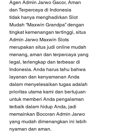
Agen Admin Jarwo Gacor, Aman 
dan Terpercaya di Indonesia
tidak hanya menghadirkan Slot 
Mudah “Maxwin Grandpa” dengan 
tingkat kemenangan tertinggi, situs 
Admin Jarwo Maxwin Slots 
merupakan situs judi online mudah 
menang, aman dan terpercaya yang 
legal, terlengkap dan terbesar di 
Indonesia. Anda harus tahu bahwa 
layanan dan kenyamanan Anda 
dalam menyelesaikan tugas adalah 
prioritas utama kami dan bertujuan 
untuk memberi Anda pengalaman 
terbaik dalam hidup Anda, jadi 
memainkan Bocoran Admin Jarwo 
yang mudah dimenangkan ini lebih 
nyaman dan aman.