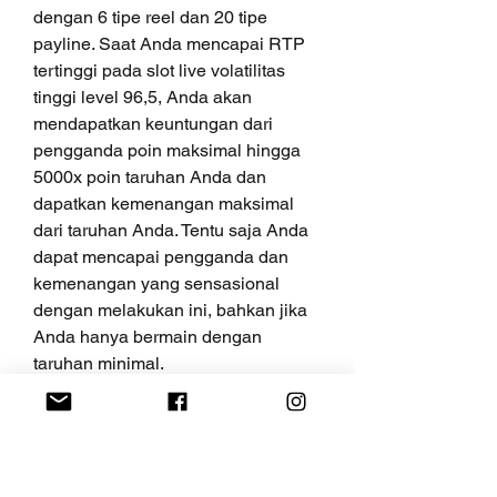
dengan 6 tipe reel dan 20 tipe 
payline. Saat Anda mencapai RTP 
tertinggi pada slot live volatilitas 
tinggi level 96,5, Anda akan 
mendapatkan keuntungan dari 
pengganda poin maksimal hingga 
5000x poin taruhan Anda dan 
dapatkan kemenangan maksimal 
dari taruhan Anda. Tentu saja Anda 
dapat mencapai pengganda dan 
kemenangan yang sensasional 
dengan melakukan ini, bahkan jika 
Anda hanya bermain dengan 
taruhan minimal.
Admin Agus Gacor Sweet Bonanza
Sweet Bonanza merupakan game 
online yang saat ini sedang diminati 
oleh kalangan anak muda. 