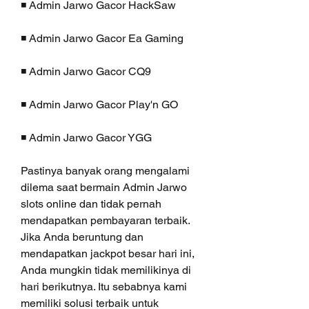
◾ Admin Jarwo Gacor HackSaw
◾ Admin Jarwo Gacor Ea Gaming
◾ Admin Jarwo Gacor CQ9
◾ Admin Jarwo Gacor Play'n GO
◾ Admin Jarwo Gacor YGG
Pastinya banyak orang mengalami 
dilema saat bermain Admin Jarwo 
slots online dan tidak pernah 
mendapatkan pembayaran terbaik. 
Jika Anda beruntung dan 
mendapatkan jackpot besar hari ini, 
Anda mungkin tidak memilikinya di 
hari berikutnya. Itu sebabnya kami 
memiliki solusi terbaik untuk 