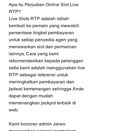
Apa itu Perjudian Online Slot Live 
RTP?
Live Slots RTP adalah istilah 
kembali ke pemain yang mewakili 
persentase tingkat pembayaran 
untuk setiap penyedia agen yang 
menawarkan slot dan permainan 
lainnya. Cara yang kami 
rekomendasikan kepada pelanggan 
setia kami adalah menggunakan live 
RTP sebagai referensi untuk 
meningkatkan pembayaran dan 
jadwal kemenangan sehingga Anda 
dapat dengan mudah 
memenangkan jackpot terbaik di 
web.
Kami bocoran admin Jarwo 
menawarkan sensasi permainan 