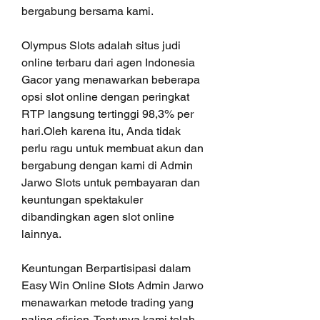
bergabung bersama kami.
Olympus Slots adalah situs judi 
online terbaru dari agen Indonesia 
Gacor yang menawarkan beberapa 
opsi slot online dengan peringkat 
RTP langsung tertinggi 98,3% per 
hari.Oleh karena itu, Anda tidak 
perlu ragu untuk membuat akun dan 
bergabung dengan kami di Admin 
Jarwo Slots untuk pembayaran dan 
keuntungan spektakuler 
dibandingkan agen slot online 
lainnya.
Keuntungan Berpartisipasi dalam 
Easy Win Online Slots Admin Jarwo 
menawarkan metode trading yang 
paling efisien. Tentunya kami telah 