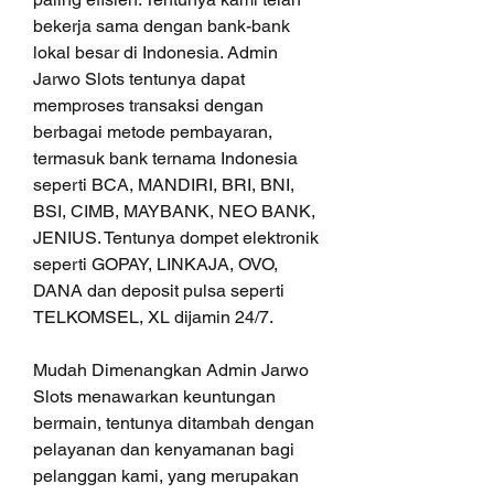
bekerja sama dengan bank-bank 
lokal besar di Indonesia. Admin 
Jarwo Slots tentunya dapat 
memproses transaksi dengan 
berbagai metode pembayaran, 
termasuk bank ternama Indonesia 
seperti BCA, MANDIRI, BRI, BNI, 
BSI, CIMB, MAYBANK, NEO BANK, 
JENIUS. Tentunya dompet elektronik 
seperti GOPAY, LINKAJA, OVO, 
DANA dan deposit pulsa seperti 
TELKOMSEL, XL dijamin 24/7.
Mudah Dimenangkan Admin Jarwo 
Slots menawarkan keuntungan 
bermain, tentunya ditambah dengan 
pelayanan dan kenyamanan bagi 
pelanggan kami, yang merupakan 