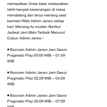
memastikan Anda tidak melewatkan 
lebih banyak kesenangan di masa 
mendatang dan terus menang saat 
bermain Web Admin Jarwo setiap 
hari. Menang itu mudah. Berikut 
Jadwal Jam Main Terbaik Menurut 
Dukun Admin Jarwo :
◾ Bocoran Admin Jarwo Jam Gacor 
Pragmatic Play 00:00 WIB – 01:59 
WIB
◾ Bocoran Admin Jarwo Jam Gacor 
Pragmatic Play 02:29 WIB – 04:29 
WIB
◾ Bocoran Admin Jarwo Jam Gacor 
Pragmatic Play 05:09 WIB – 07:09 
WIB