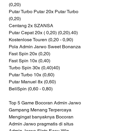
(0,20)
Putar Turbo Putar 20x Putar Turbo 
(0,20)
Centang 2x SZANSA
Putar Cepat 20x ( 0,20) (0,20).40)
Kostenlose Touren (0,20 - 0,90)
Pola Admin Jarwo Sweet Bonanza
Fast Spin 20x (0,20)
Fast Spin 10x (0,40)
Turbo Spin 30x (0,40)40)
Putar Turbo 10x (0,60)
Putar Manuel 8x (0,60)
BeliSpin (0,60 - 0,80)
Top 5 Game Bocoran Admin Jarwo 
Gampang Menang Terpercaya
Mengingat banyaknya Bocoran 
Admin Jarwo pragmatis di situs 
Admin Jarwo Slots Easy-Win 