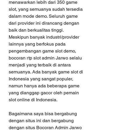
menawarkan lebih dari 350 game 
slot, yang semuanya sudah tersedia 
dalam mode demo. Seluruh game 
dari provider ini dirancang dengan 
baik dan berkualitas tinggi. 
Meskipun banyak industri/provider 
lainnya yang berfokus pada 
pengembangan game slot demo, 
bocoran rtp slot admin Jarwo selalu 
menjadi yang terbaik di antara 
semuanya. Ada banyak game slot di 
Indonesia yang sangat populer, 
namun hanya ada beberapa game 
yang dianggap gacor oleh pemain 
slot online di Indonesia.
Bagaimana saya bisa bergabung 
dengan situs ini dan bergabung 
dengan situs Bocoran Admin Jarwo 