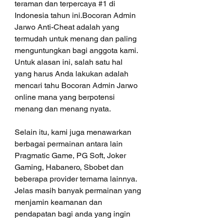
teraman dan terpercaya #1 di 
Indonesia tahun ini.Bocoran Admin 
Jarwo Anti-Cheat adalah yang 
termudah untuk menang dan paling 
menguntungkan bagi anggota kami. 
Untuk alasan ini, salah satu hal 
yang harus Anda lakukan adalah 
mencari tahu Bocoran Admin Jarwo 
online mana yang berpotensi 
menang dan menang nyata.
Selain itu, kami juga menawarkan 
berbagai permainan antara lain 
Pragmatic Game, PG Soft, Joker 
Gaming, Habanero, Sbobet dan 
beberapa provider ternama lainnya. 
Jelas masih banyak permainan yang 
menjamin keamanan dan 
pendapatan bagi anda yang ingin 