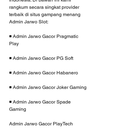
rangkum secara singkat provider 
terbaik di situs gampang menang 
Admin Jarwo Slot:
◾ Admin Jarwo Gacor Pragmatic 
Play
◾ Admin Jarwo Gacor PG Soft
◾ Admin Jarwo Gacor Habanero
◾ Admin Jarwo Gacor Joker Gaming
◾ Admin Jarwo Gacor Spade 
Gaming
Admin Jarwo Gacor PlayTech