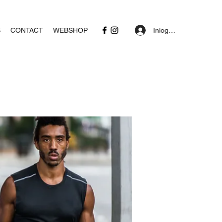
Inloggen
S
CONTACT
WEBSHOP