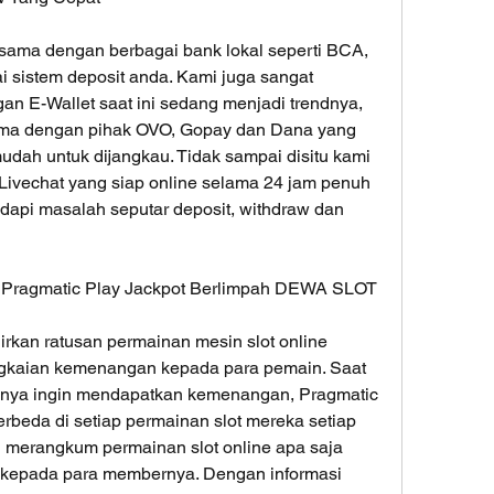
ma dengan berbagai bank lokal seperti BCA, 
i sistem deposit anda. Kami juga sangat 
 E-Wallet saat ini sedang menjadi trendnya, 
sama dengan pihak OVO, Gopay dan Dana yang 
udah untuk dijangkau. Tidak sampai disitu kami 
 Livechat yang siap online selama 24 jam penuh 
pi masalah seputar deposit, withdraw dan 
e Pragmatic Play Jackpot Berlimpah DEWA SLOT 
rkan ratusan permainan mesin slot online 
gkaian kemenangan kepada para pemain. Saat 
stinya ingin mendapatkan kemenangan, Pragmatic 
beda di setiap permainan slot mereka setiap 
merangkum permainan slot online apa saja 
kepada para membernya. Dengan informasi 