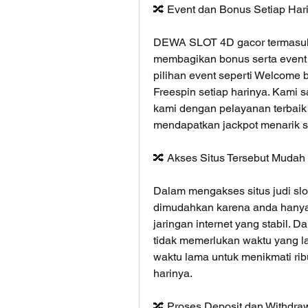
🔀 Event dan Bonus Setiap Har
DEWA SLOT 4D gacor termasuk ke
membagikan bonus serta event m
pilihan event seperti Welcome 
Freespin setiap harinya. Kami
kami dengan pelayanan terbaik 
mendapatkan jackpot menarik se
🔀 Akses Situs Tersebut Mudah
Dalam mengakses situs judi sl
dimudahkan karena anda hanya 
jaringan internet yang stabil.
tidak memerlukan waktu yang l
waktu lama untuk menikmati rib
harinya.
🔀 Proses Deposit dan Withdra