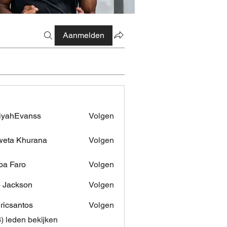
Aanmelden
iyahEvanss
Volgen
Evanss
eta Khurana
Volgen
pa Faro
Volgen
 Jackson
Volgen
dricsantos
Volgen
antos
3) leden bekijken