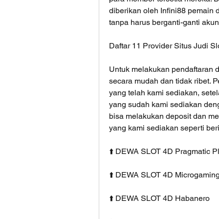
diberikan oleh Infini88 pemain 
tanpa harus berganti-ganti akun
Daftar 11 Provider Situs Judi
Untuk melakukan pendaftaran di 
secara mudah dan tidak ribet. P
yang telah kami sediakan, setela
yang sudah kami sediakan denga
bisa melakukan deposit dan menik
yang kami sediakan seperti berik
⬆️ DEWA SLOT 4D Pragmatic P
⬆️ DEWA SLOT 4D Microgamin
⬆️ DEWA SLOT 4D Habanero