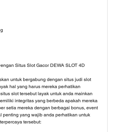
ng
Dengan Situs Slot Gacor DEWA SLOT 4D
an untuk bergabung dengan situs judi slot 
ak hal yang harus mereka perhatikan 
tus slot tersebut layak untuk anda mainkan 
memiliki integritas yang berbeda apakah mereka 
 setia mereka dengan berbagai bonus, event 
l penting yang wajib anda perhatikan untuk 
 terpercaya tersebut: