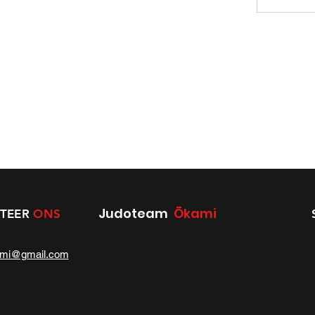
Judoteam
Ōkami
TEER
ONS
ami@gmail.com