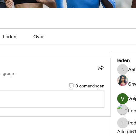
Leden
Over
leden
Aal
Aaliyah
e group.
Shw
0 opmerkingen
Vol
Leo
fre
fredrics
Alle (46