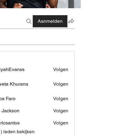
Aanmelden
iyahEvanss
Volgen
Evanss
eta Khurana
Volgen
pa Faro
Volgen
 Jackson
Volgen
dricsantos
Volgen
antos
1) leden bekijken