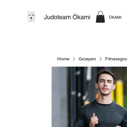
Judoteam Ōkami
ŌKAMI
Home
Groepen
Fitnessgr