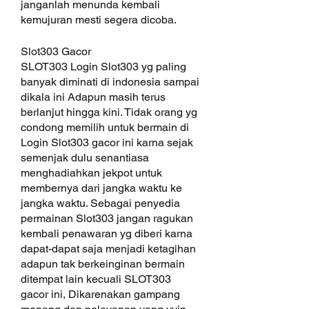
janganlah menunda kembali 
kemujuran mesti segera dicoba.
Slot303 Gacor
SLOT303 Login Slot303 yg paling 
banyak diminati di indonesia sampai 
dikala ini Adapun masih terus 
berlanjut hingga kini. Tidak orang yg 
condong memilih untuk bermain di 
Login Slot303 gacor ini karna sejak 
semenjak dulu senantiasa 
menghadiahkan jekpot untuk 
membernya dari jangka waktu ke 
jangka waktu. Sebagai penyedia 
permainan Slot303 jangan ragukan 
kembali penawaran yg diberi karna 
dapat-dapat saja menjadi ketagihan 
adapun tak berkeinginan bermain 
ditempat lain kecuali SLOT303 
gacor ini, Dikarenakan gampang 