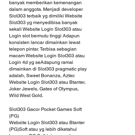
banyak memberikan kemenangan 
dalam anggota. Menjadi developer 
Slot303 terbaik yg dimiliki Website 
Slot303 yg menyedibisa banyak 
sekali Website Login Slot303 atau 
Login slot bermutu tinggi Adapun 
konsisten lancar dimainkan lewat 
telepon pintar. Terbisa sebagian 
macam Website Login Slot303 atau 
Login 4d yg seAdapung ramai 
dimainkan di Slot303 pragmatic play 
adalah, Sweet Bonanza, Aztec 
Website Login Slot303 atau Btanter, 
Joker Jewels, Gates of Olympus, 
Wild West Gold.
Slot303 Gacor Pocket Games Soft 
(PG)
Website Login Slot303 atau Btanter 
(PG)Soft atau yg lebih diketahui 