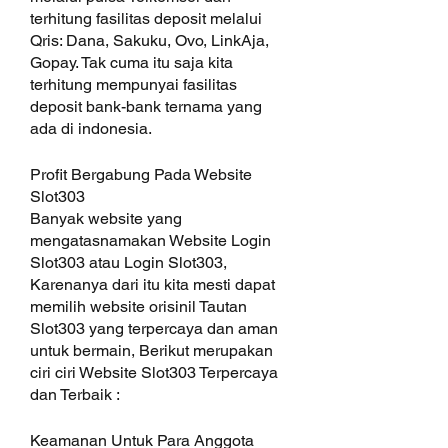
terhitung fasilitas deposit melalui 
Qris: Dana, Sakuku, Ovo, LinkAja, 
Gopay. Tak cuma itu saja kita 
terhitung mempunyai fasilitas 
deposit bank-bank ternama yang 
ada di indonesia.
Profit Bergabung Pada Website 
Slot303
Banyak website yang 
mengatasnamakan Website Login 
Slot303 atau Login Slot303, 
Karenanya dari itu kita mesti dapat 
memilih website orisinil Tautan 
Slot303 yang terpercaya dan aman 
untuk bermain, Berikut merupakan 
ciri ciri Website Slot303 Terpercaya 
dan Terbaik :
Keamanan Untuk Para Anggota