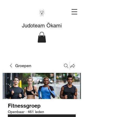
Judoteam Ōkami
Groepen
Fitnessgroep
Openbaar
·
461 leden