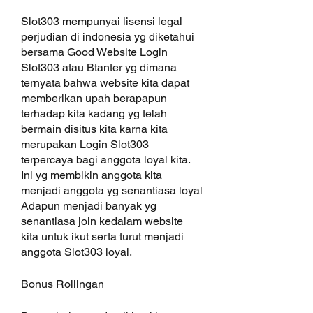
Slot303 mempunyai lisensi legal 
perjudian di indonesia yg diketahui 
bersama Good Website Login 
Slot303 atau Btanter yg dimana 
ternyata bahwa website kita dapat 
memberikan upah berapapun 
terhadap kita kadang yg telah 
bermain disitus kita karna kita 
merupakan Login Slot303 
terpercaya bagi anggota loyal kita. 
Ini yg membikin anggota kita 
menjadi anggota yg senantiasa loyal 
Adapun menjadi banyak yg 
senantiasa join kedalam website 
kita untuk ikut serta turut menjadi 
anggota Slot303 loyal.
Bonus Rollingan