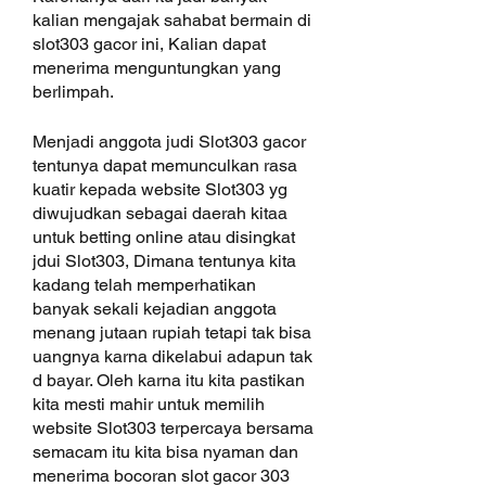
kalian mengajak sahabat bermain di 
slot303 gacor ini, Kalian dapat 
menerima menguntungkan yang 
berlimpah.
Menjadi anggota judi Slot303 gacor 
tentunya dapat memunculkan rasa 
kuatir kepada website Slot303 yg 
diwujudkan sebagai daerah kitaa 
untuk betting online atau disingkat 
jdui Slot303, Dimana tentunya kita 
kadang telah memperhatikan 
banyak sekali kejadian anggota 
menang jutaan rupiah tetapi tak bisa 
uangnya karna dikelabui adapun tak 
d bayar. Oleh karna itu kita pastikan 
kita mesti mahir untuk memilih 
website Slot303 terpercaya bersama 
semacam itu kita bisa nyaman dan 
menerima bocoran slot gacor 303 