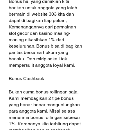
Bonus hal yang demikian kita 
berikan untuk anggota yang telah 
bermain di website 303 kita dan 
dapat di bagikan tiap pekan, 
Kemenangannya dari permainan 
slot gacor dan kasino masing-
masing dikasihkan 1% dari 
keseluruhan. Bonus bisa di bagikan 
pantas bersama hukum yang 
berlaku, Dan mirip sekali tak 
mempersulit anggota loyal kami.
Bonus Cashback
Bukan cuma bonus rollingan saja, 
Kami membagikan 2 tipe bonus 
yang benar-benar menguntungkan 
para anggota kami, Misal selasa 
menerima bonus rollingan sebesar 
1%, Karenanya kita terhitung dapat 