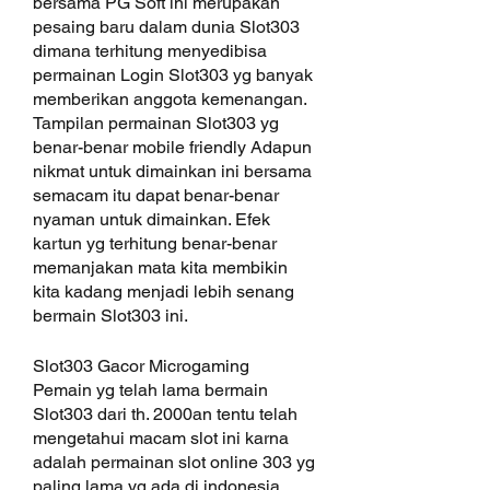
bersama PG Soft ini merupakan 
pesaing baru dalam dunia Slot303 
dimana terhitung menyedibisa 
permainan Login Slot303 yg banyak 
memberikan anggota kemenangan. 
Tampilan permainan Slot303 yg 
benar-benar mobile friendly Adapun 
nikmat untuk dimainkan ini bersama 
semacam itu dapat benar-benar 
nyaman untuk dimainkan. Efek 
kartun yg terhitung benar-benar 
memanjakan mata kita membikin 
kita kadang menjadi lebih senang 
bermain Slot303 ini.
Slot303 Gacor Microgaming
Pemain yg telah lama bermain 
Slot303 dari th. 2000an tentu telah 
mengetahui macam slot ini karna 
adalah permainan slot online 303 yg 
paling lama yg ada di indonesia. 