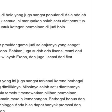
di bola yang juga sangat populer di Asia adalah 
ak semua ini merupakan salah satu alat pemutus 
untuk kategori permainan di judi bola.
ropa. Bahkan juga sudah ada lisensi resmi dari 
wilayah Eropa, dan juga lisensi dari first 
a yang ini juga sangat terkenal karena berbagai 
imilikinya. Misalnya salah satu diantaranya 
la tersebut menawarkan pilihan permainan 
main meraih kemenangan. Berbagai bonus dan 
sehingga Anda bisa dapat banyak promosi dan 
kan.