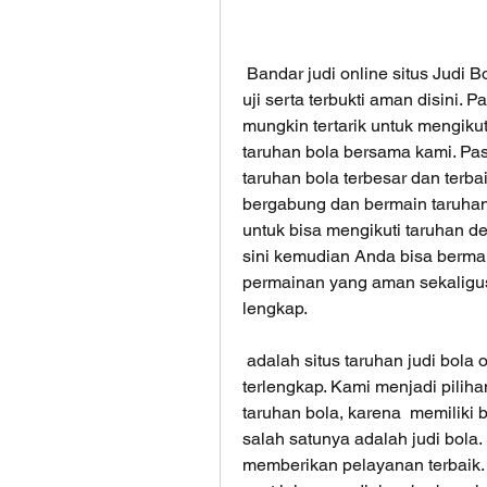
 Bandar judi online situs Judi Bola terbaik dan terbaik di Indonesia sudah lolos 
uji serta terbukti aman disini. 
mungkin tertarik untuk mengiku
taruhan bola bersama kami. Pas
taruhan bola terbesar dan terba
bergabung dan bermain taruhan
untuk bisa mengikuti taruhan d
sini kemudian Anda bisa berma
permainan yang aman sekaligus 
lengkap.
 adalah situs taruhan judi bola online yang menyediakan permainan bola 
terlengkap. Kami menjadi pilih
taruhan bola, karena  memiliki 
salah satunya adalah judi bola. 
memberikan pelayanan terbaik. 