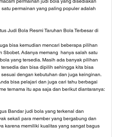
macam permainan judi bola yang disediakan 
h satu permainan yang paling populer adalah 
itus Judi Bola Resmi Taruhan Bola Terbesar di 
juga bisa kemudian mencari beberapa pilihan 
in Sbobet. Adanya memang  hanya salah satu 
 bola yang tersedia. Masih ada banyak pilihan 
tersedia dan bisa dipilih sehingga kita bisa 
 sesuai dengan kebutuhan dan juga keinginan. 
da bisa pelajari dan juga cari tahu berbagai 
me ternama itu apa saja dan berikut diantaranya:
nyak sekali para member yang bergabung dan 
a karena memiliki kualitas yang sangat bagus 