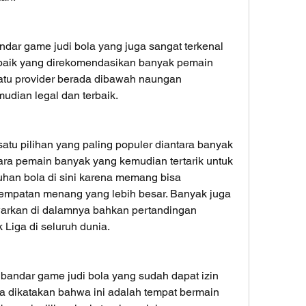
ndar game judi bola yang juga sangat terkenal 
rbaik yang direkomendasikan banyak pemain 
satu provider berada dibawah naungan 
udian legal dan terbaik.
tu pilihan yang paling populer diantara banyak 
Para pemain banyak yang kemudian tertarik untuk 
han bola di sini karena memang bisa 
mpatan menang yang lebih besar. Banyak juga 
warkan di dalamnya bahkan pertandingan 
 Liga di seluruh dunia.
 bandar game judi bola yang sudah dapat izin 
sa dikatakan bahwa ini adalah tempat bermain 