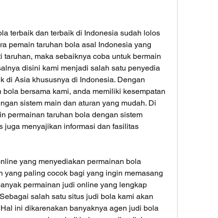
Para pemain taruhan bola asal Indonesia yang 
ti taruhan, maka sebaiknya coba untuk bermain 
alnya disini kami menjadi salah satu penyedia 
ik di Asia khususnya di Indonesia. Dengan 
 bola bersama kami, anda memiliki kesempatan 
engan sistem main dan aturan yang mudah. Di 
in permainan taruhan bola dengan sistem 
juga menyajikan informasi dan fasilitas 
an yang paling cocok bagi yang ingin memasang 
banyak permainan judi online yang lengkap 
Sebagai salah satu situs judi bola kami akan 
Hal ini dikarenakan banyaknya agen judi bola 