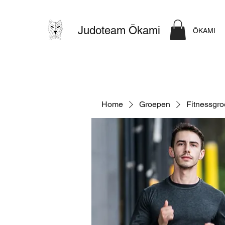
Judoteam Ōkami
ŌKAMI
Home
Groepen
Fitnessgr