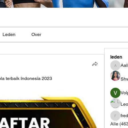
Leden
Over
leden
Aal
Aaliyah
ola terbaik Indonesia 2023
Shw
Vol
Leo
fre
fredrics
Alle (46