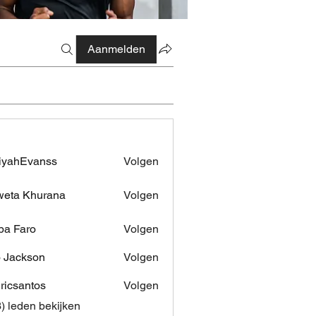
Aanmelden
iyahEvanss
Volgen
Evanss
eta Khurana
Volgen
pa Faro
Volgen
 Jackson
Volgen
dricsantos
Volgen
antos
3) leden bekijken