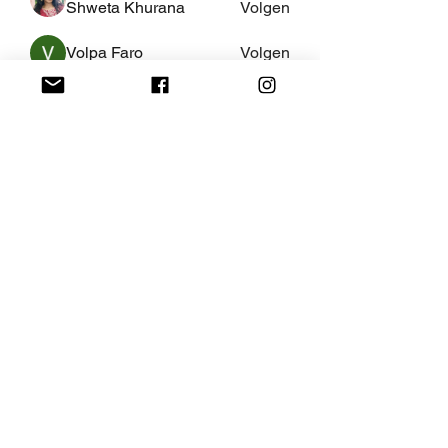
Shweta Khurana
Volgen
Volpa Faro
Volgen
Leo Jackson
Volgen
fredricsantos
Volgen
fredricsantos
Alle (463) leden bekijken