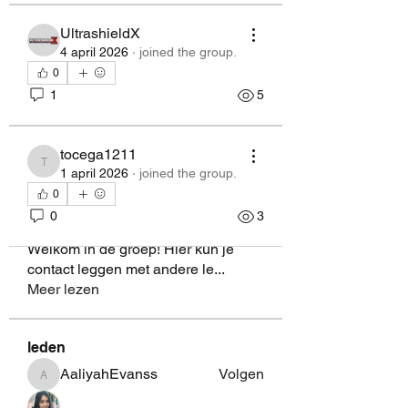
UltrashieldX
4 april 2026
·
joined the group.
0
1
5
tocega1211
tocega1211
1 april 2026
·
joined the group.
0
0
3
Over
Welkom in de groep! Hier kun je
contact leggen met andere le
...
Meer lezen
leden
AaliyahEvanss
Volgen
AaliyahEvanss