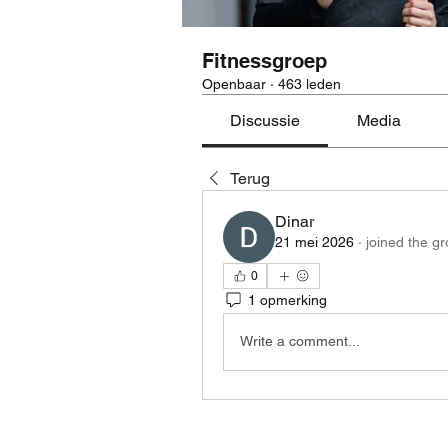
Fitnessgroep
Openbaar
·
463 leden
Discussie
Media
Terug
Dinar
21 mei 2026
·
joined the gr
0
1 opmerking
Write a comment...