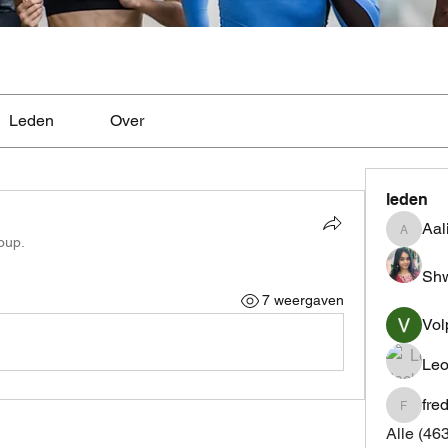
Leden
Over
leden
Aal
Aaliyah
oup.
Shw
7 weergaven
Vol
Leo
fre
fredrics
Alle (46