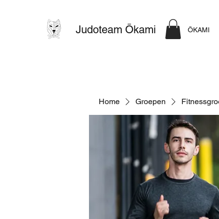
Judoteam Ōkami
ŌKAMI
Home
Groepen
Fitnessgr