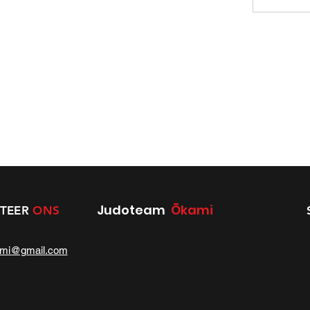
Judoteam
Ōkami
TEER
ONS
ami@gmail.com