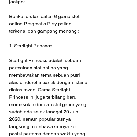
jackpot.
Berikut urutan daftar 6 game slot 
online Pragmatic Play paling 
terkenal dan gampang menang :
1. Starlight Princess
Starlight Princess adalah sebuah 
permainan slot online yang 
membawakan tema sebuah putri 
atau cinderella cantik dengan istana 
diatas awan. Game Starlight 
Princess ini juga terbilang baru 
memasukin deretan slot gacor yang 
sudah ada sejak tanggal 20 Juni 
2020, namun popularitasnya 
langsung membawakannya ke 
posisi pertama dengan waktu yang 