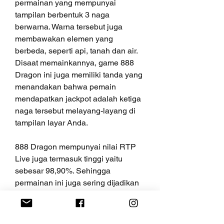
permainan yang mempunyai 
tampilan berbentuk 3 naga 
berwarna. Warna tersebut juga 
membawakan elemen yang 
berbeda, seperti api, tanah dan air. 
Disaat memainkannya, game 888 
Dragon ini juga memiliki tanda yang 
menandakan bahwa pemain 
mendapatkan jackpot adalah ketiga 
naga tersebut melayang-layang di 
tampilan layar Anda.
888 Dragon mempunyai nilai RTP 
Live juga termasuk tinggi yaitu 
sebesar 98,90%. Sehingga 
permainan ini juga sering dijadikan 
pilihan oleh para pemain slot online 
Indonesia. Game dari Pragmatic 
Play inilah merupakan yang paling 