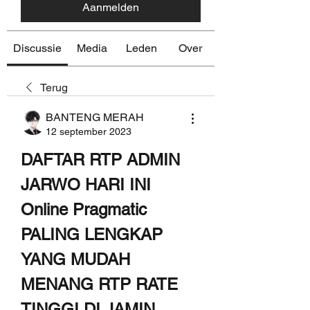
Aanmelden
Discussie
Media
Leden
Over
Terug
BANTENG MERAH
12 september 2023
DAFTAR RTP ADMIN 
JARWO HARI INI 
Online Pragmatic 
PALING LENGKAP 
YANG MUDAH 
MENANG RTP RATE 
TINGGI DI JAMIN 