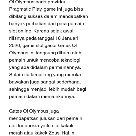
Of Olympus pada provider 
Pragmatic Play, game ini juga bisa 
dibilang sukses dalam mendapatkan 
banyak perhatian dari para pemain 
slot online. Karena sejak awal 
rilisnya pada tanggal 18 Januari 
2020, game slot gacor Gates Of 
Olympus ini langsung diburu oleh 
pemain untuk mencoba teknologi 
yang ada didalam permainannya. 
Selain itu tampilang yang mereka 
bawakan juga sangat sederhana, 
sehingga menjadi lebih mudah bagi 
pemain dalam memainkannya.
Gates Of Olympus juga 
mendapatkan julukan dari pemain 
slot Indonesia yaitu slot kakek 
merah atau kakek Zeus. Hal ini 