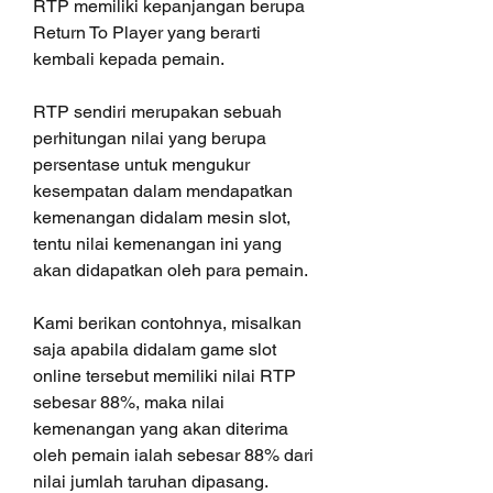
RTP memiliki kepanjangan berupa 
Return To Player yang berarti 
kembali kepada pemain.
RTP sendiri merupakan sebuah 
perhitungan nilai yang berupa 
persentase untuk mengukur 
kesempatan dalam mendapatkan 
kemenangan didalam mesin slot, 
tentu nilai kemenangan ini yang 
akan didapatkan oleh para pemain.
Kami berikan contohnya, misalkan 
saja apabila didalam game slot 
online tersebut memiliki nilai RTP 
sebesar 88%, maka nilai 
kemenangan yang akan diterima 
oleh pemain ialah sebesar 88% dari 
nilai jumlah taruhan dipasang.