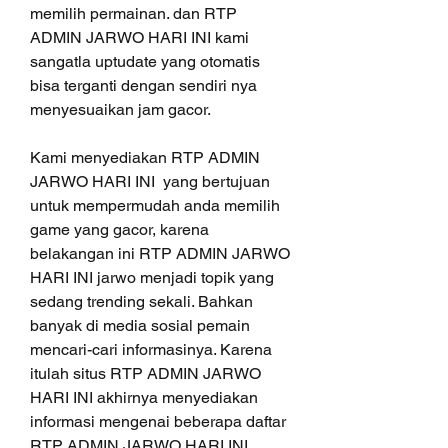
memilih permainan. dan RTP 
ADMIN JARWO HARI INI kami 
sangatla uptudate yang otomatis 
bisa terganti dengan sendiri nya 
menyesuaikan jam gacor.
Kami menyediakan RTP ADMIN 
JARWO HARI INI  yang bertujuan 
untuk mempermudah anda memilih 
game yang gacor, karena 
belakangan ini RTP ADMIN JARWO 
HARI INI jarwo menjadi topik yang 
sedang trending sekali. Bahkan 
banyak di media sosial pemain 
mencari-cari informasinya. Karena 
itulah situs RTP ADMIN JARWO 
HARI INI akhirnya menyediakan 
informasi mengenai beberapa daftar 
RTP ADMIN JARWO HARI INI 