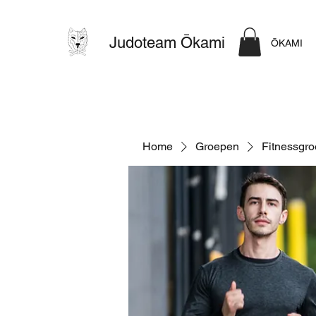
Judoteam Ōkami
ŌKAMI
Home
Groepen
Fitnessgr