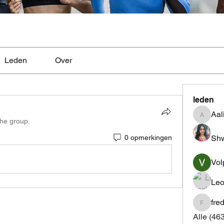
Leden
Over
leden
Aal
Aaliyah
the group.
Shw
0 opmerkingen
Vol
Leo
fre
fredrics
Alle (46