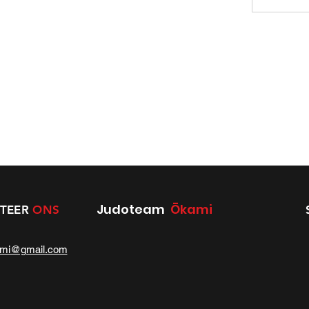
Judoteam
Ōkami
TEER
ONS
ami@gmail.com