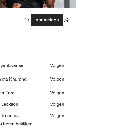
Aanmelden
iyahEvanss
Volgen
Evanss
eta Khurana
Volgen
pa Faro
Volgen
 Jackson
Volgen
dricsantos
Volgen
antos
3) leden bekijken