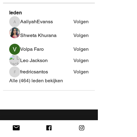
leden
AaliyahEvanss
Volgen
AaliyahEvanss
Shweta Khurana
Volgen
Volpa Faro
Volgen
Leo Jackson
Volgen
fredricsantos
Volgen
fredricsantos
Alle (464) leden bekijken