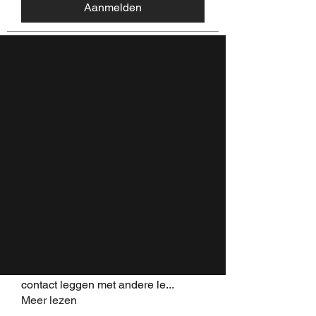
Aanmelden
Discussie
Media
Leden
Over
Terug
savannahnicolerountree
20 oktober 2024
·
joined the
group.
0
0
Plaats een opmerking...
Over
Welkom in de groep! Hier kun je
contact leggen met andere le
...
Meer lezen