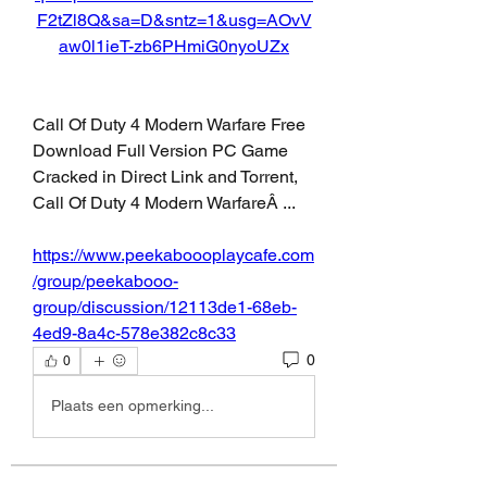
F2tZl8Q&sa=D&sntz=1&usg=AOvV
aw0l1ieT-zb6PHmiG0nyoUZx
Call Of Duty 4 Modern Warfare Free 
Download Full Version PC Game 
Cracked in Direct Link and Torrent, 
Call Of Duty 4 Modern WarfareÂ ... 
https://www.peekaboooplaycafe.com
/group/peekabooo-
group/discussion/12113de1-68eb-
4ed9-8a4c-578e382c8c33
0
0
Plaats een opmerking...