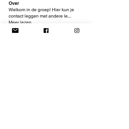
Over
Welkom in de groep! Hier kun je
contact leggen met andere le
...
Meer lezen
leden
AaliyahEvanss
Volgen
AaliyahEvanss
Shweta Khurana
Volgen
Volpa Faro
Volgen
Leo Jackson
Volgen
fredricsantos
Volgen
fredricsantos
Alle (462) leden bekijken