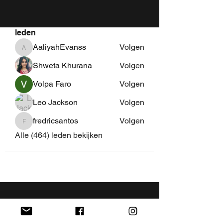
Meer lezen
leden
AaliyahEvanss
Volgen
AaliyahEvanss
Shweta Khurana
Volgen
Volpa Faro
Volgen
Leo Jackson
Volgen
fredricsantos
Volgen
fredricsantos
Alle (464) leden bekijken