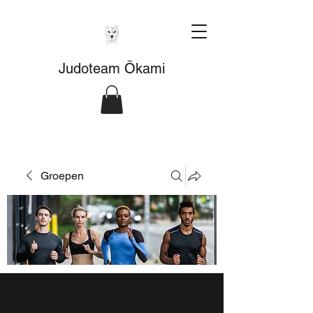
Judoteam Ōkami
Groepen
Fitnessgroep
Openbaar
·
464 leden