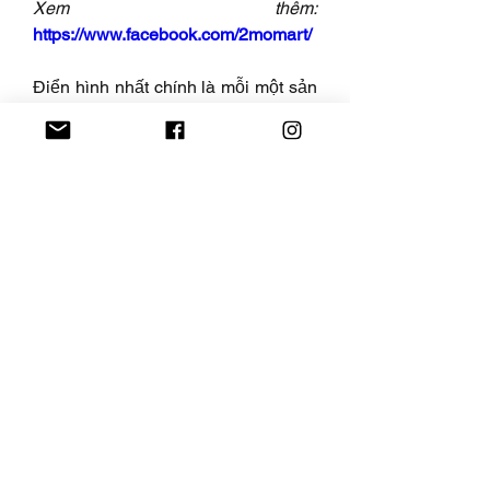
Xem thêm:
https://www.facebook.com/2momart/
Điển hình nhất chính là mỗi một sản 
phẩm bạn tìm kiếm ở trang web này 
đều sẽ được cung cấp đầy đủ thông 
tin dưới dạng đánh giá chi tiết chất 
lượng sản phẩm một cách kỹ lưỡng.
Không chỉ thế, hệ thống thông tin 
toplist, tin tức hoặc mã giảm giá,... sẽ 
còn là những ứng dụng con mà bạn 
muốn tham khảo ngay trong việc 
mua sắm online tiết kiệm nhất đấy 
nhé!
Nhanh tay truy cập ngay vào 
2momart.vn thôi nào!
0
0