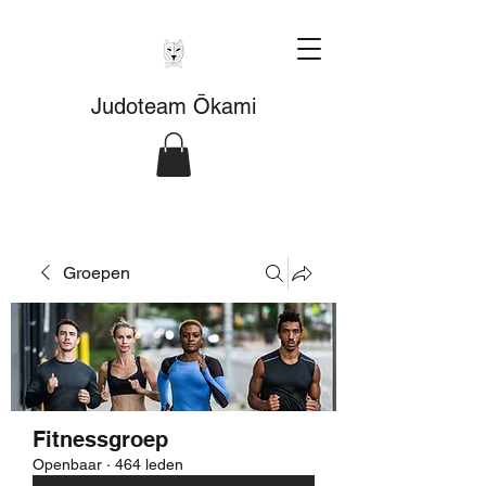
Judoteam Ōkami
Groepen
Fitnessgroep
Openbaar
·
464 leden