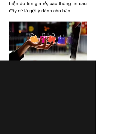
hiện dò tìm giá rẻ, các thông tin sau 
đây sẽ là gợi ý dành cho bạn.
Công dụng của công cụ so sánh giá
➔➔➔ Tin tức liên quan:
Bạn đã biết những lợi ích so sánh 
giá mang lại trong quá trình mua 
sắm trực tuyến chưa