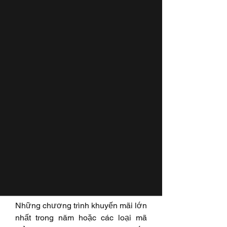
Những lợi ích tuyệt vời mà các 
website so sánh giá uy tín đem lại 
cho người dùng hiện nay
Công dụng của trang so 
sánh giá và những điểm 
nổi bật
Việc mua sắm trực tuyến tại các chợ 
điện tử nổi tiếng đang ngày càng 
diễn ra sôi nổi hơn rất nhiều, đặc 
biệt nhất chính là trong độ thời gian 
cuối năm và đầu năm sau.
Những chương trình khuyến mãi lớn 
nhất trong năm hoặc các loại mã 