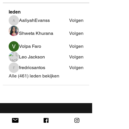
leden
AaliyahEvanss
Volgen
AaliyahEvanss
Shweta Khurana
Volgen
Volpa Faro
Volgen
Leo Jackson
Volgen
fredricsantos
Volgen
fredricsantos
Alle (461) leden bekijken