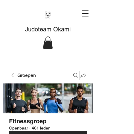
Judoteam Ōkami
Groepen
Fitnessgroep
Openbaar
·
461 leden