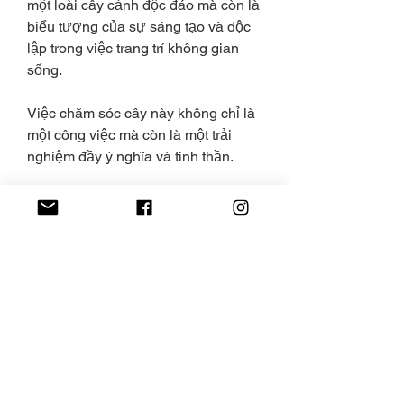
một loài cây cảnh độc đáo mà còn là 
biểu tượng của sự sáng tạo và độc 
lập trong việc trang trí không gian 
sống.
Việc chăm sóc cây này không chỉ là 
một công việc mà còn là một trải 
nghiệm đầy ý nghĩa và tinh thần.
Đến với 
vườn mai lớn nhất Việt 
Nam
 bạn sẽ không chỉ tìm thấy cây 
mai đẹp mắt mà còn trải nghiệm dịch 
vụ chuyên nghiệp và thân thiện.
Chúng tôi tự hào là nguồn cung mai 
vàng lớn nhất, đẹp nhất, và giá trị 
nhất cho mùa tết. Hãy đến và khám 
phá ngay!