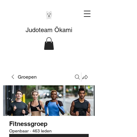
Judoteam Ōkami
Groepen
Fitnessgroep
Openbaar
·
463 leden