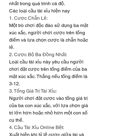
nhất trong quá trình cá độ.
Các loại cầu tài xỉu hiện nay
1. Cược Chẵn Lẻ:
Một trò chơi độc đáo sử dụng ba mặt 
xúc xắc, người chơi cược trên tổng 
điểm và lựa chọn cược là chẵn hoặc 
lẻ.
2. Cược Bộ Ba Đồng Nhất:
Loại cầu tài xỉu này yêu cầu người 
chơi đặt cược trên tổng điểm của ba 
mặt xúc xắc. Thắng nếu tổng điểm là 
3-12.
3. Tổng Giá Trị Tài Xỉu:
Người chơi đặt cược vào tổng giá trị 
của ba con xúc xắc, với lựa chọn giá 
trị lớn hơn hoặc nhỏ hơn một con số 
cụ thể.
4. Cầu Tài Xỉu Online Bệt:
Xuất hiện khi tỷ lệ cược giữa tài và 