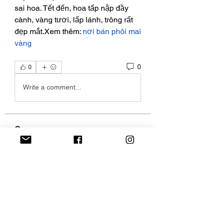
sai hoa. Tết đến, hoa tấp nập đầy 
cành, vàng tươi, lấp lánh, trông rất 
đẹp mắt.Xem thêm: 
nơi bán phôi mai 
vàng
0
0
Write a comment...
Over
Welkom in de groep! Hier kun je
contact leggen met andere le
...
Meer lezen
leden
AaliyahEvanss
Volgen
AaliyahEvanss