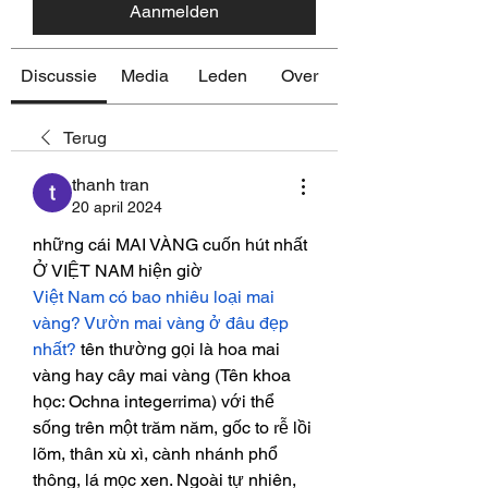
Aanmelden
Discussie
Media
Leden
Over
Terug
thanh tran
20 april 2024
những cái MAI VÀNG cuốn hút nhất 
Ở VIỆT NAM hiện giờ
Việt Nam có bao nhiêu loại mai 
vàng? Vườn mai vàng ở đâu đẹp 
nhất?
 tên thường gọi là hoa mai 
vàng hay cây mai vàng (Tên khoa 
học: Ochna integerrima) với thể 
sống trên một trăm năm, gốc to rễ lồi 
lõm, thân xù xì, cành nhánh phổ 
thông, lá mọc xen. Ngoài tự nhiên, 