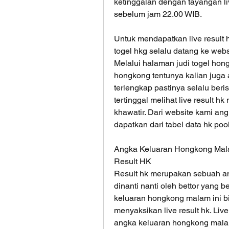
ketinggalan dengan tayangan li
sebelum jam 22.00 WIB.
Untuk mendapatkan live result 
togel hkg selalu datang ke webs
Melalui halaman judi togel hong
hongkong tentunya kalian juga a
terlengkap pastinya selalu beris
tertinggal melihat live result hk
khawatir. Dari website kami an
dapatkan dari tabel data hk po
Angka Keluaran Hongkong Malam
Result HK
Result hk merupakan sebuah an
dinanti nanti oleh bettor yang 
keluaran hongkong malam ini bi
menyaksikan live result hk. Li
angka keluaran hongkong malam