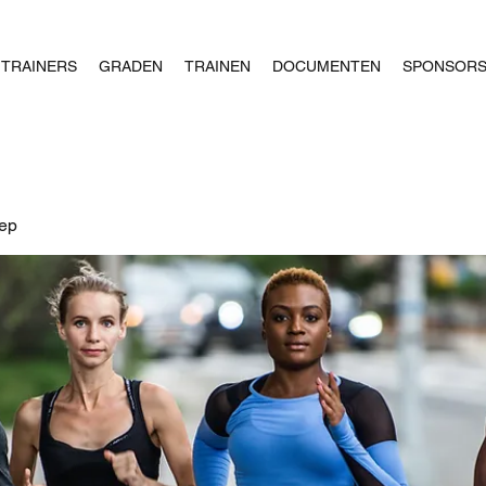
TRAINERS
GRADEN
TRAINEN
DOCUMENTEN
SPONSOR
oep