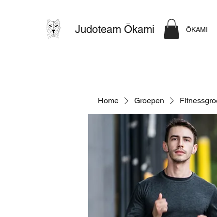
Judoteam Ōkami
ŌKAMI
Home
Groepen
Fitnessgr