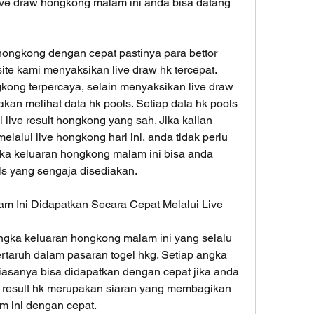
ve draw hongkong malam ini anda bisa datang 
hongkong dengan cepat pastinya para bettor 
ite kami menyaksikan live draw hk tercepat. 
kong terpercaya, selain menyaksikan live draw 
kan melihat data hk pools. Setiap data hk pools 
i live result hongkong yang sah. Jika kalian 
 melalui live hongkong hari ini, anda tidak perlu 
gka keluaran hongkong malam ini bisa anda 
ols yang sengaja disediakan.
 Ini Didapatkan Secara Cepat Melalui Live 
gka keluaran hongkong malam ini yang selalu 
bertaruh dalam pasaran togel hkg. Setiap angka 
asanya bisa didapatkan dengan cepat jika anda 
ve result hk merupakan siaran yang membagikan 
 ini dengan cepat.